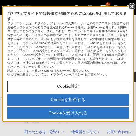
0
当社ウェブサイトでは快適な閲覧のためにCookieを利用しておりま
す。
使いかたマニュアル（取扱説明 Web版）
>
プライバシー設定、ログイン、フォームへの入力等、サービスのリクエストに相当する利
BDZ-ZT2000 / BDZ-ZT1000 / BDZ-ZW1000 / BDZ-ZW500
用者のアクションに応じてのみ設定されるCookieは通常、必須Cookieと呼ばれ、利用を
停止することができません。また、当社は、ウェブサイトにおけるお客様の利用状況を分
使いかたマニュアル
析するため、あるいは個々のお客様に対してよりカスタマイズされたサービス・広告を提
供する等の目的のため、Cookieおよび類似技術を使用して一定の情報を収集する場合が
あります。それらのCookieの受け入れを拒否する場合は、「Cookieを拒否する」をクリ
ックしてください。Cookie使用にご同意頂ける場合は、「Cookieを受け入れる」をクリ
ックして下さい。Cookie設定をカスタマイズする場合は「Cookie設定」をクリックして
ブルーレイディスク/DVDレコーダー
ください。Cookieの設定をいつでも管理することができます。選択したCookieの設定に
サポート・お問い合わせ
よっては、このウェブサイトの機能の一部が使用できなくなる場合があります。 詳細に
ついては、当社のCookieポリシーをご覧ください。個人情報の取扱いについては、プラ
イバシーポリシーをご覧ください。
詳細については、当社の
Cookieポリシー
をご覧ください。
個人情報の取扱いについては、
プライバシーポリシー
をご覧ください。
Cookie設定
Cookieを拒否する
ブルーレイディスク/DVDレコーダー
BDZ-ZT2000 / BDZ-ZT1000 / BDZ-ZW1000
/ BDZ-ZW500
Cookieを受け入れる
使いかたマニュアル トップ
困ったときは（Q&A）
他機器とつなぐ
お問い合わせ