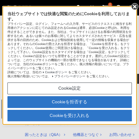
0
当社ウェブサイトでは快適な閲覧のためにCookieを利用しておりま
す。
使いかたマニュアル（取扱説明 Web版）
>
プライバシー設定、ログイン、フォームへの入力等、サービスのリクエストに相当する利
BDZ-FT3000 / BDZ-FT2000 / BDZ-FT1000 / BDZ-FW2000 /
用者のアクションに応じてのみ設定されるCookieは通常、必須Cookieと呼ばれ、利用を
停止することができません。また、当社は、ウェブサイトにおけるお客様の利用状況を分
BDZ-FW1000 / BDZ-FW500 使いかたマニュアル
析するため、あるいは個々のお客様に対してよりカスタマイズされたサービス・広告を提
供する等の目的のため、Cookieおよび類似技術を使用して一定の情報を収集する場合が
あります。それらのCookieの受け入れを拒否する場合は、「Cookieを拒否する」をクリ
ックしてください。Cookie使用にご同意頂ける場合は、「Cookieを受け入れる」をクリ
ックして下さい。Cookie設定をカスタマイズする場合は「Cookie設定」をクリックして
ブルーレイディスク/DVDレコーダー
ください。Cookieの設定をいつでも管理することができます。選択したCookieの設定に
サポート・お問い合わせ
よっては、このウェブサイトの機能の一部が使用できなくなる場合があります。 詳細に
ついては、当社のCookieポリシーをご覧ください。個人情報の取扱いについては、プラ
イバシーポリシーをご覧ください。
詳細については、当社の
Cookieポリシー
をご覧ください。
個人情報の取扱いについては、
プライバシーポリシー
をご覧ください。
Cookie設定
Cookieを拒否する
ブルーレイディスク/DVDレコーダー
BDZ-FT3000 / BDZ-FT2000 / BDZ-FT1000 /
BDZ-FW2000 / BDZ-FW1000 / BDZ-FW500
Cookieを受け入れる
使いかたマニュアル トップ
困ったときは（Q&A）
他機器とつなぐ
お問い合わせ