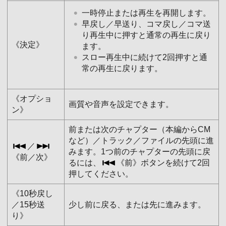
一時停止または再生を再開します。
早戻し／早送り、コマ戻し／コマ送
り再生中に押すと通常の再生に戻り
《決定》
ます。
スロー再生中に続けて2回押すと通
常の再生に戻ります。
《オプショ
画質や音声を設定できます。
ン》
前または次のチャプター（本編からCM
など）／トラック／ファイルの先頭に進
／
みます。1つ前のチャプターの先頭に戻
《前／次》
るには、
《前》ボタンを続けて2回
押してください。
《10秒戻し
／15秒送
少し前に戻る、または先に進みます。
り》