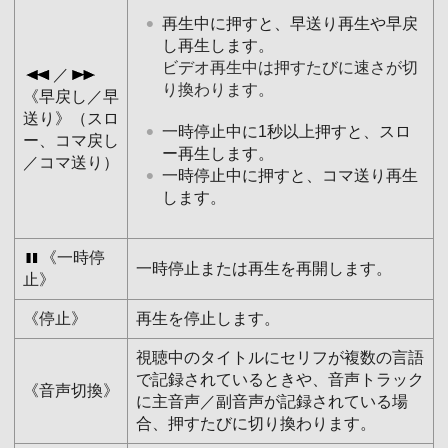
再生中に押すと、早送り再生や早戻
し再生します。
ビデオ再生中は押すたびに速さが切
／
り換わります。
《早戻し／早
送り》（スロ
一時停止中に1秒以上押すと、スロ
ー、コマ戻し
ー再生します。
／コマ送り）
一時停止中に押すと、コマ送り再生
します。
《一時停
一時停止または再生を再開します。
止》
《停止》
再生を停止します。
視聴中のタイトルにセリフが複数の言語
で記録されているときや、音声トラック
《音声切換》
に主音声／副音声が記録されている場
合、押すたびに切り換わります。