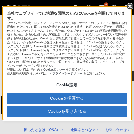
0
当社ウェブサイトでは快適な閲覧のためにCookieを利用しておりま
す。
使いかたマニュアル（取扱説明 Web版）
>
プライバシー設定、ログイン、フォームへの入力等、サービスのリクエストに相当する利
BDZ-FT3000 / BDZ-FT2000 / BDZ-FT1000 / BDZ-FW2000 /
用者のアクションに応じてのみ設定されるCookieは通常、必須Cookieと呼ばれ、利用を
停止することができません。また、当社は、ウェブサイトにおけるお客様の利用状況を分
BDZ-FW1000 / BDZ-FW500 使いかたマニュアル
析するため、あるいは個々のお客様に対してよりカスタマイズされたサービス・広告を提
供する等の目的のため、Cookieおよび類似技術を使用して一定の情報を収集する場合が
あります。それらのCookieの受け入れを拒否する場合は、「Cookieを拒否する」をクリ
ックしてください。Cookie使用にご同意頂ける場合は、「Cookieを受け入れる」をクリ
ックして下さい。Cookie設定をカスタマイズする場合は「Cookie設定」をクリックして
ブルーレイディスク/DVDレコーダー
ください。Cookieの設定をいつでも管理することができます。選択したCookieの設定に
サポート・お問い合わせ
よっては、このウェブサイトの機能の一部が使用できなくなる場合があります。 詳細に
ついては、当社のCookieポリシーをご覧ください。個人情報の取扱いについては、プラ
イバシーポリシーをご覧ください。
詳細については、当社の
Cookieポリシー
をご覧ください。
個人情報の取扱いについては、
プライバシーポリシー
をご覧ください。
Cookie設定
Cookieを拒否する
ブルーレイディスク/DVDレコーダー
BDZ-FT3000 / BDZ-FT2000 / BDZ-FT1000 /
BDZ-FW2000 / BDZ-FW1000 / BDZ-FW500
Cookieを受け入れる
使いかたマニュアル トップ
困ったときは（Q&A）
他機器とつなぐ
お問い合わせ