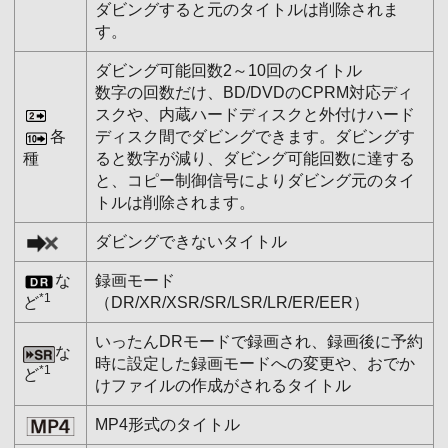
ダビングすると元のタイトルは削除されま
す。
ダビング可能回数2～10回のタイトル
数字の回数だけ、BD/DVDのCPRM対応ディ
スクや、内蔵ハードディスクと外付けハード
各
ディスク間でダビングできます。ダビングす
種
ると数字が減り、ダビング可能回数に達する
と、コピー制御信号によりダビング元のタイ
トルは削除されます。
ダビングできないタイトル
な
録画モード
*1
ど
（DR/XR/XSR/SR/LSR/LR/ER/EER）
いったんDRモードで録画され、録画後に予約
な
時に設定した録画モードへの変更や、おでか
*1
ど
けファイルの作成がされるタイトル
MP4形式のタイトル