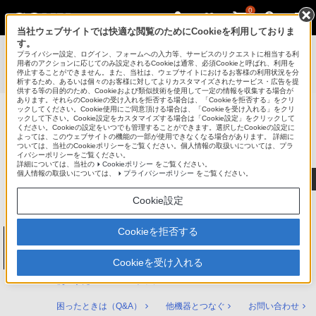
0
当社ウェブサイトでは快適な閲覧のためにCookieを利用しておりま
す。
使いかたマニュアル（取扱説明 Web版）
>
プライバシー設定、ログイン、フォームへの入力等、サービスのリクエストに相当する利
BDZ-FT3000 / BDZ-FT2000 / BDZ-FT1000 / BDZ-FW2000 /
用者のアクションに応じてのみ設定されるCookieは通常、必須Cookieと呼ばれ、利用を
停止することができません。また、当社は、ウェブサイトにおけるお客様の利用状況を分
BDZ-FW1000 / BDZ-FW500 使いかたマニュアル
析するため、あるいは個々のお客様に対してよりカスタマイズされたサービス・広告を提
供する等の目的のため、Cookieおよび類似技術を使用して一定の情報を収集する場合が
あります。それらのCookieの受け入れを拒否する場合は、「Cookieを拒否する」をクリ
ックしてください。Cookie使用にご同意頂ける場合は、「Cookieを受け入れる」をクリ
ックして下さい。Cookie設定をカスタマイズする場合は「Cookie設定」をクリックして
ブルーレイディスク/DVDレコーダー
ください。Cookieの設定をいつでも管理することができます。選択したCookieの設定に
サポート・お問い合わせ
よっては、このウェブサイトの機能の一部が使用できなくなる場合があります。 詳細に
ついては、当社のCookieポリシーをご覧ください。個人情報の取扱いについては、プラ
イバシーポリシーをご覧ください。
詳細については、当社の
Cookieポリシー
をご覧ください。
個人情報の取扱いについては、
プライバシーポリシー
をご覧ください。
Cookie設定
Cookieを拒否する
ブルーレイディスク/DVDレコーダー
BDZ-FT3000 / BDZ-FT2000 / BDZ-FT1000 /
BDZ-FW2000 / BDZ-FW1000 / BDZ-FW500
Cookieを受け入れる
使いかたマニュアル トップ
困ったときは（Q&A）
他機器とつなぐ
お問い合わせ