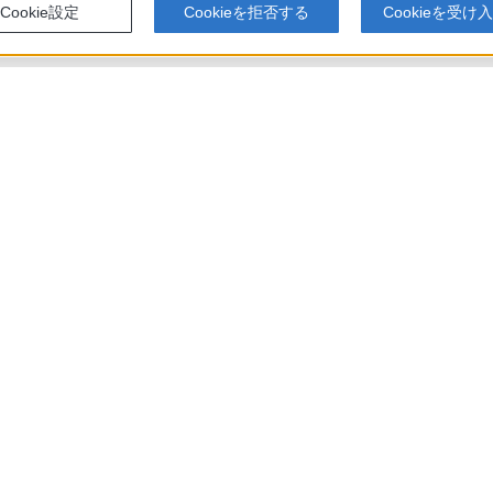
Cookie設定
Cookieを拒否する
Cookieを受け
000 / BDZ-FT1000 / BDZ-FW2000 / BDZ-FW1000 / BDZ-FW500 使いかたマニュアル
アでのお買い物にあたって
セキュリティ・ブラウザ環境
特定商取
会社情報
採用情報
特約店のご案内
ニュース
い表示への取り組み