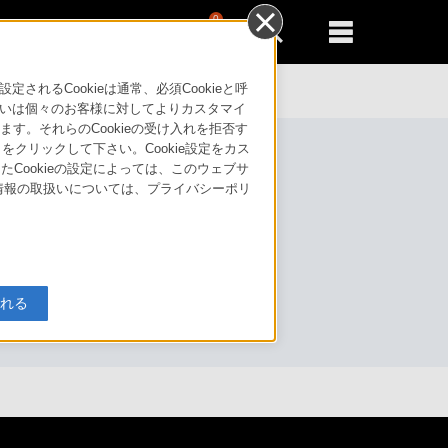
0
新規登録
るともっと便利に
るCookieは通常、必須Cookieと呼
いは個々のお客様に対してよりカスタマイ
す。それらのCookieの受け入れを拒否す
」をクリックして下さい。Cookie設定をカス
たCookieの設定によっては、このウェブサ
人情報の取扱いについては、プライバシーポリ
入れる