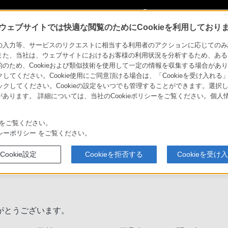
My Sonyに
サインイン
サインインす
ウェブサイトでは快適な閲覧のためにCookieを利用しており
力等、サービスのリクエストに相当する利用者のアクションに応じてのみ設定され
また、当社は、ウェブサイトにおけるお客様の利用状況を分析するため、ある
ため、Cookieおよび類似技術を使用して一定の情報を収集する場合がありま
クしてください。Cookie使用にご同意頂ける場合は、「Cookieを受け入れる
リックしてください。Cookieの設定をいつでも管理することができます。選択し
あります。 詳細については、当社のCookieポリシーをご覧ください。個
システム障害による弊社メールの受信不具
をご覧ください。
シーポリシー
をご覧ください。
Cookie設定
Cookieを拒否する
Cookieを受け
がとうございます。