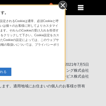
0
新規登録
るともっと便利に
ます。
るCookieは通常、必須Cookieと呼
いは個々のお客様に対してよりカスタマイ
す。それらのCookieの受け入れを拒否す
」をクリックして下さい。Cookie設定をカス
たCookieの設定によっては、このウェブサ
人情報の取扱いについては、プライバシーポリ
製品の修理対応について
2021年7月5日
ソニーマーケティング株式会社
入れる
ソニーカスタマーサービス株式会社
します。適用地域にお住まいの個人のお客様が所有