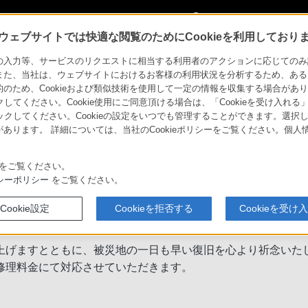
My Sonyに
サインイン
サインインす
ウェブサイトでは快適な閲覧のためにCookieを利用しており
力等、サービスのリクエストに相当する利用者のアクションに応じてのみ設定され
また、当社は、ウェブサイトにおけるお客様の利用状況を分析するため、ある
ため、Cookieおよび類似技術を使用して一定の情報を収集する場合がありま
クしてください。Cookie使用にご同意頂ける場合は、「Cookieを受け入れる
リックしてください。Cookieの設定をいつでも管理することができます。選択し
あります。 詳細については、当社のCookieポリシーをご覧ください。個
の大雨による災害により被災したソニー
をご覧ください。
シーポリシー
をご覧ください。
Cookie設定
Cookieを拒否する
Cookieを受け
上げますとともに、被災地の一日も早い復旧を心より祈念いた
修理料金にて対応させていただきます。