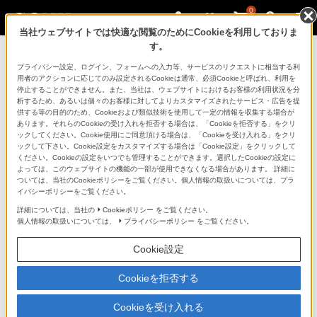
0
当社ウェブサイトでは快適な閲覧のためにCookieを利用しておりま
す。
お知らせ
プライバシー設定、ログイン、フォームへの入力等、サービスのリクエストに相当する利
用者のアクションに応じてのみ設定されるCookieは通常、必須Cookieと呼ばれ、利用を
停止することができません。また、当社は、ウェブサイトにおけるお客様の利用状況を分
トカラ列島近海を震源とする地震に
析するため、あるいは個々のお客様に対してよりカスタマイズされたサービス・広告を提
供する等の目的のため、Cookieおよび類似技術を使用して一定の情報を収集する場合が
より被災したソニー製品の修理対応
あります。それらのCookieの受け入れを拒否する場合は、「Cookieを拒否する」をクリ
ックしてください。Cookie使用にご同意頂ける場合は、「Cookieを受け入れる」をクリ
ックして下さい。Cookie設定をカスタマイズする場合は「Cookie設定」をクリックして
について
ください。Cookieの設定をいつでも管理することができます。選択したCookieの設定に
よっては、このウェブサイトの機能の一部が使用できなくなる場合があります。 詳細に
ついては、当社のCookieポリシーをご覧ください。個人情報の取扱いについては、プラ
2025年7月7日
イバシーポリシーをご覧ください。
ソニーマーケティング株式会社
詳細については、当社の
Cookieポリシー
をご覧ください。
個人情報の取扱いについては、
プライバシーポリシー
をご覧ください。
ソニーカスタマーサービス株式会社
Cookie設定
被災者の方々に対しましては、謹んでお見舞い申し上げ
ますとともに、被災地の一日も早い復旧を心より祈念い
Cookieを拒否する
たします。適用地域にお住まいの個人のお客様が所有
Cookieを受け入れる
し、被害を受けた民生用ソニー製品について、特別修理