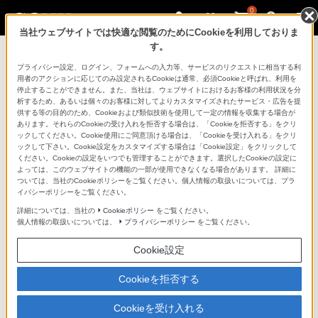
0
当社ウェブサイトでは快適な閲覧のためにCookieを利用しておりま
す。
お知らせ
プライバシー設定、ログイン、フォームへの入力等、サービスのリクエストに相当する利
用者のアクションに応じてのみ設定されるCookieは通常、必須Cookieと呼ばれ、利用を
停止することができません。また、当社は、ウェブサイトにおけるお客様の利用状況を分
Windows 10のサポート終了に関す
析するため、あるいは個々のお客様に対してよりカスタマイズされたサービス・広告を提
供する等の目的のため、Cookieおよび類似技術を使用して一定の情報を収集する場合が
るお知らせ
あります。それらのCookieの受け入れを拒否する場合は、「Cookieを拒否する」をクリ
ックしてください。Cookie使用にご同意頂ける場合は、「Cookieを受け入れる」をクリ
ックして下さい。Cookie設定をカスタマイズする場合は「Cookie設定」をクリックして
ください。Cookieの設定をいつでも管理することができます。選択したCookieの設定に
2025年7月16日
よっては、このウェブサイトの機能の一部が使用できなくなる場合があります。 詳細に
ソニー株式会社
ついては、当社のCookieポリシーをご覧ください。個人情報の取扱いについては、プラ
イバシーポリシーをご覧ください。
ソニーグループ株式会社
詳細については、当社の
Cookieポリシー
をご覧ください。
個人情報の取扱いについては、
プライバシーポリシー
をご覧ください。
平素は、ソニー製品をご愛用いただき、誠にありがとう
ございます。
Cookie設定
マイクロソフト株式会社より、2025年10月14日をもって
Cookieを拒否する
Windows 10のサポートを終了することが既に発表されて
Cookieを受け入れる
おります。同社のサポート終了後は、Windows 10の不具