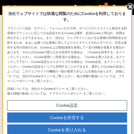
0
当社ウェブサイトでは快適な閲覧のためにCookieを利用しておりま
す。
お知らせ
プライバシー設定、ログイン、フォームへの入力等、サービスのリクエストに相当する利
用者のアクションに応じてのみ設定されるCookieは通常、必須Cookieと呼ばれ、利用を
停止することができません。また、当社は、ウェブサイトにおけるお客様の利用状況を分
令和7年カムチャツカ半島付近の地震
析するため、あるいは個々のお客様に対してよりカスタマイズされたサービス・広告を提
供する等の目的のため、Cookieおよび類似技術を使用して一定の情報を収集する場合が
に伴う津波により被災したソニー製
あります。それらのCookieの受け入れを拒否する場合は、「Cookieを拒否する」をクリ
ックしてください。Cookie使用にご同意頂ける場合は、「Cookieを受け入れる」をクリ
ックして下さい。Cookie設定をカスタマイズする場合は「Cookie設定」をクリックして
品の修理対応について
ください。Cookieの設定をいつでも管理することができます。選択したCookieの設定に
よっては、このウェブサイトの機能の一部が使用できなくなる場合があります。 詳細に
ついては、当社のCookieポリシーをご覧ください。個人情報の取扱いについては、プラ
2025年7月31日
イバシーポリシーをご覧ください。
ソニーマーケティング株式会社
詳細については、当社の
Cookieポリシー
をご覧ください。
個人情報の取扱いについては、
プライバシーポリシー
をご覧ください。
ソニーカスタマーサービス株式会社
Cookie設定
被災者の方々に対しましては、謹んでお見舞い申し上げ
ますとともに、被災地の一日も早い復旧を心より祈念い
Cookieを拒否する
たします。適用地域にお住まいの個人のお客様が所有
Cookieを受け入れる
し、被害を受けた民生用ソニー製品について、特別修理