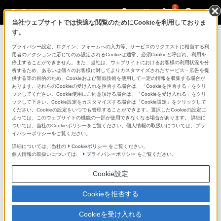
0
当社ウェブサイトでは快適な閲覧のためにCookieを利用しておりま
す。
チャットでのお問い合わせ（aibo）
プライバシー設定、ログイン、フォームへの入力等、サービスのリクエストに相当する利
用者のアクションに応じてのみ設定されるCookieは通常、必須Cookieと呼ばれ、利用を
停止することができません。また、当社は、ウェブサイトにおけるお客様の利用状況を分
* オペレーター回答時間 9時～17時
析するため、あるいは個々のお客様に対してよりカスタマイズされたサービス・広告を提
供する等の目的のため、Cookieおよび類似技術を使用して一定の情報を収集する場合が
あります。それらのCookieの受け入れを拒否する場合は、「Cookieを拒否する」をクリ
ックしてください。Cookie使用にご同意頂ける場合は、「Cookieを受け入れる」をクリ
本サービスご利用にあたってのご注意
ックして下さい。Cookie設定をカスタマイズする場合は「Cookie設定」をクリックして
ください。Cookieの設定をいつでも管理することができます。選択したCookieの設定に
よっては、このウェブサイトの機能の一部が使用できなくなる場合があります。 詳細に
＊ 本サービスは、日本国内からご利用ください。
ついては、当社のCookieポリシーをご覧ください。個人情報の取扱いについては、プラ
イバシーポリシーをご覧ください。
＊ チャット本文へのお客様の住所、氏名、電話番号
詳細については、当社の
Cookieポリシー
をご覧ください。
等の個人情報の入力は、弊社から特段の要請が
個人情報の取扱いについては、
プライバシーポリシー
をご覧ください。
あった場合に限定してください。その場合、弊
Cookie設定
社は以下のプライバシーポリシーに基づき適切
に取扱います。
Cookieを拒否する
https://www.sony.jp/CorporateCruise/privacy/
Cookieを受け入れる
＊ お問い合わせの内容によっては、本サービスをご