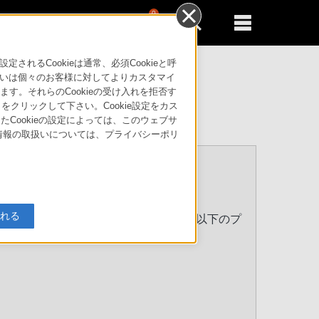
0
新規登録
るともっと便利に
るCookieは通常、必須Cookieと呼
いは個々のお客様に対してよりカスタマイ
す。それらのCookieの受け入れを拒否す
」をクリックして下さい。Cookie設定をカス
たCookieの設定によっては、このウェブサ
人情報の取扱いについては、プライバシーポリ
入れる
に限定してください。その場合、弊社は以下のプ