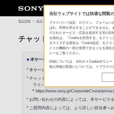
当社ウェブサイトでは快適な閲覧のた
製品情報
総合サポート・お問い合わせ
チャットでのお問い
プライバシー設定、ログイン、フォームへの入
ばれ、利用を停止することができません。
ズされたサービス・広告を提供する等の目的の
チャットでのお問い合わせ（
る場合は、「Cookieを拒否する」をクリッ
タマイズする場合は「Cookie設定」をク
イトの機能の一部が使用できなくなる場合が
シーをご覧ください。
本サービスご利用にあたってのご注意
詳細については、当社の
Cookieポリシー
個人情報の取扱いについては、
プライバ
* 本サービスは、日本国内からご利用ください
* チャット本文へのお客様の住所、氏名、電
ライバシーポリシーに基づき適切に取扱い
https://www.sony.jp/CorporateCruise/privac
* お問い合わせの内容によっては、本サービス
* ご質問内容によっては、より詳しい担当者へ