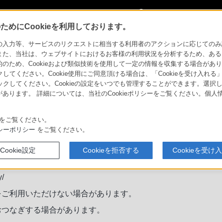
My Sonyに
サインイン
サインインす
めにCookieを利用しております。
合わせ
チャットでのお問い合わせ（映像）
力等、サービスのリクエストに相当する利用者のアクションに応じてのみ設定され
また、当社は、ウェブサイトにおけるお客様の利用状況を分析するため、ある
ため、Cookieおよび類似技術を使用して一定の情報を収集する場合がありま
映像）
クしてください。Cookie使用にご同意頂ける場合は、「Cookieを受け入れる
リックしてください。Cookieの設定をいつでも管理することができます。選択し
あります。 詳細については、当社のCookieポリシーをご覧ください。個
をご覧ください。
シーポリシー
をご覧ください。
。
Cookie設定
Cookieを拒否する
Cookieを受け
話番号等の個人情報の入力は、弊社から特段の要請があった場合
ます。
y/
をご利用いただけない場合があります。
おつなぎする場合があります。