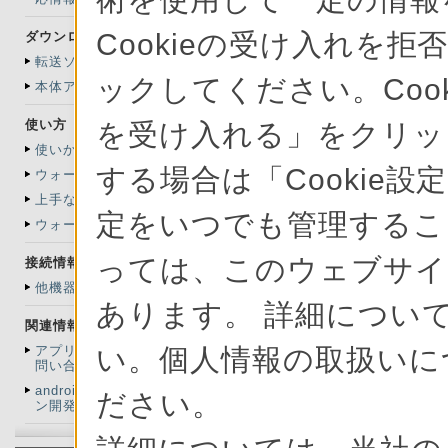
視聴しないビデオを削除
Cookieの受け入れを拒
ダウンロード
視聴しなくなったビデオを削除す
転送ソフトウェア
「x-アプリ」から転送したビデオは
ックしてください。Cook
ン”に転送し直すことができます。
本体アップデート情報
使い方
を受け入れる」をクリック
ビデオプレーヤーを起
使いかたマニュアル
する場合は「Cookie設
ウォークマンへの転送
ホーム画面で
-
（ビ
上手な使い方
定をいつでも管理すること
ビデオの一覧画面が表示され
ウォークマン活用術
一覧表示は、
（メニュー
っては、このウェブサイ
できます。
接続情報
他機器との接続情報
あります。 詳細について
関連情報
い。個人情報の取扱いに
アプリケーションのお
問い合わせ先
androidアプリケーショ
ださい。
ン開発者向け情報