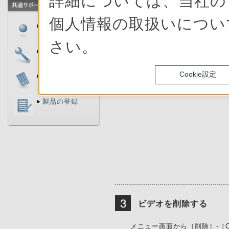
詳細については、当社
個人情報の取扱いにつ
削除するビデオを選ぶ
製品に関するお
問い合わせ
さい。
一覧に表示されたものから削
修理のご相談
押ししてください。
ビデオのサブメニュー画面が
Cookie設定
付属品の購入
製品の登録
ビデオを削除する
メニュー画面から［削除］-［