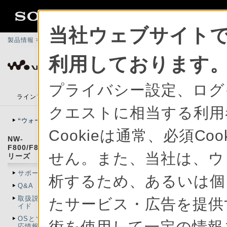
当社ウェブサイトで
製品情報
>
総合サポート
>
ポータブルオーディオプレーヤー ウォークマ
利用しております
ポータブルオーディオプレーヤー ウォークマ
プライバシー設定、ログ
ラインアップ
アクセサリー
楽しみかたガイド
PCア
クエストに相当する利用
“ウォークマン”サポートトップ
Cookieは通常、必須C
NW-
F800/F800K/F800BTシ
せん。また、当社は、ウ
リーズ
サポート情報トップ
析するため、あるいは個
Q&A
取扱説明書／ヘルプガ
たサービス・広告を提供す
イド
OSとソフトウェアの対
術を使用して一定の情報
応情報