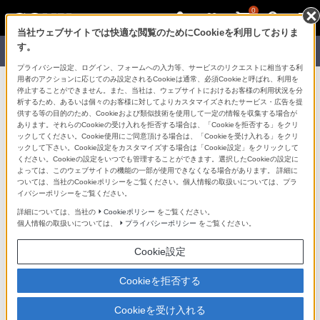
0
当社ウェブサイトでは快適な閲覧のためにCookieを利用しておりま
す。
プライバシー設定、ログイン、フォームへの入力等、サービスのリクエストに相当する利
用者のアクションに応じてのみ設定されるCookieは通常、必須Cookieと呼ばれ、利用を
停止することができません。また、当社は、ウェブサイトにおけるお客様の利用状況を分
析するため、あるいは個々のお客様に対してよりカスタマイズされたサービス・広告を提
供する等の目的のため、Cookieおよび類似技術を使用して一定の情報を収集する場合が
VAIO
には、
あります。それらのCookieの受け入れを拒否する場合は、「Cookieを拒否する」をクリ
ックしてください。Cookie使用にご同意頂ける場合は、「Cookieを受け入れる」をクリ
ックして下さい。Cookie設定をカスタマイズする場合は「Cookie設定」をクリックして
選ばれる理由がある。
ください。Cookieの設定をいつでも管理することができます。選択したCookieの設定に
よっては、このウェブサイトの機能の一部が使用できなくなる場合があります。 詳細に
ついては、当社のCookieポリシーをご覧ください。個人情報の取扱いについては、プラ
＜ソニーストアがVAIOをおすすめする理由＞
イバシーポリシーをご覧ください。
詳細については、当社の
Cookieポリシー
をご覧ください。
個人情報の取扱いについては、
プライバシーポリシー
をご覧ください。
Cookie設定
Cookieを拒否する
Cookieを受け入れる