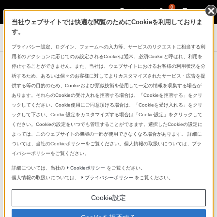
0
当社ウェブサイトでは快適な閲覧のためにCookieを利用しておりま
す。
VAIO（パーソナルコンピューター）
プライバシー設定、ログイン、フォームへの入力等、サービスのリクエストに相当する利
用者のアクションに応じてのみ設定されるCookieは通常、必須Cookieと呼ばれ、利用を
停止することができません。また、当社は、ウェブサイトにおけるお客様の利用状況を分
厳選機能の「定番」PC。
析するため、あるいは個々のお客様に対してよりカスタマイズされたサービス・広告を提
供する等の目的のため、Cookieおよび類似技術を使用して一定の情報を収集する場合が
スタンダードな
大画面モバイル、
あります。それらのCookieの受け入れを拒否する場合は、「Cookieを拒否する」をクリ
大画面ノートを
求める人へ。
ックしてください。Cookie使用にご同意頂ける場合は、「Cookieを受け入れる」をクリ
ックして下さい。Cookie設定をカスタマイズする場合は「Cookie設定」をクリックして
VAIO F14／VAIO F16
ください。Cookieの設定をいつでも管理することができます。選択したCookieの設定に
よっては、このウェブサイトの機能の一部が使用できなくなる場合があります。 詳細に
(2025年6月発売モデル)
ついては、当社のCookieポリシーをご覧ください。個人情報の取扱いについては、プラ
イバシーポリシーをご覧ください。
詳細については、当社の
Cookieポリシー
をご覧ください。
個人情報の取扱いについては、
プライバシーポリシー
をご覧ください。
Cookie設定