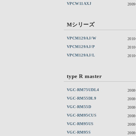
VPCW11AXJ
200
Mシリーズ
VPCM129AJ/W
201
VPCM129AJ/P
201
VPCM129AJ/L
201
type R master
VGC-RM75UDL4
200
VGC-RM55DL9
200
VGC-RM55D
200
VGC-RM95CUS
200
VGC-RM95US
200
VGC-RM95S
200