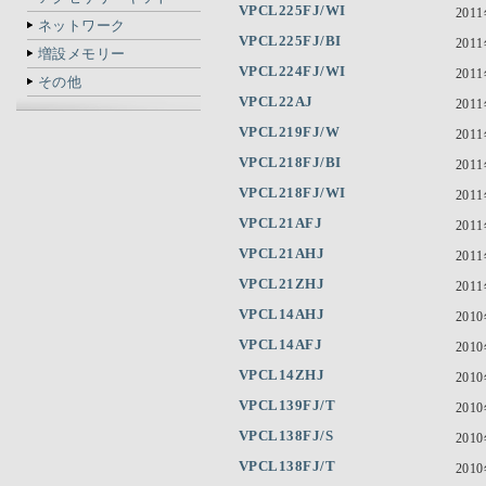
VPCL225FJ/WI
201
ネットワーク
VPCL225FJ/BI
201
増設メモリー
VPCL224FJ/WI
201
その他
VPCL22AJ
201
VPCL219FJ/W
201
VPCL218FJ/BI
201
VPCL218FJ/WI
201
VPCL21AFJ
201
VPCL21AHJ
201
VPCL21ZHJ
201
VPCL14AHJ
201
VPCL14AFJ
201
VPCL14ZHJ
201
VPCL139FJ/T
201
VPCL138FJ/S
201
VPCL138FJ/T
201