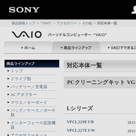
製品情報トップ
>
“VAIO”
>
アクセサリー
>
その他
>
対応本体一覧
対応本体一覧
トップ
ドライブ類
PCクリーニングキット VGP
バッテリー／充電器
ACアダプター
マウス／キーボード
Lシリーズ
バッグ／ケース／ポーチ
類
VPCL229FJ/B
インターフェース拡張機
201
器
VPCL227FJ/W
201
アクセサリーキット