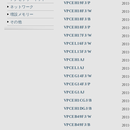
VPCEH19FJ/P
201
ネットワーク
VPCEH18FJ/W
201
増設メモリー
VPCEH18FJ/B
201
その他
VPCEH18FJ/P
201
VPCEH17FJ/W
201
VPCEL16FJ/W
201
VPCEL15FJ/W
201
VPCEH1AJ
201
VPCEL1AJ
201
VPCEG14FJ/W
201
VPCEG14FJ/P
201
VPCEG1AJ
201
VPCEH1CGJ/B
201
VPCEH1DGJ/B
201
VPCEB49FJ/W
201
VPCEB49FJ/B
201