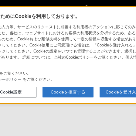
My Sonyに
サインイン
サインインす
めにCookieを利用しております。
力等、サービスのリクエストに相当する利用者のアクションに応じてのみ設定され
また、当社は、ウェブサイトにおけるお客様の利用状況を分析するため、ある
ため、Cookieおよび類似技術を使用して一定の情報を収集する場合がありま
クしてください。Cookie使用にご同意頂ける場合は、「Cookieを受け入れる
リックしてください。Cookieの設定をいつでも管理することができます。選択し
あります。 詳細については、当社のCookieポリシーをご覧ください。個
ソニーストア
報
テクノロジー
お買い物情報
をご覧ください。
シーポリシー
をご覧ください。
Cookie設定
Cookieを拒否する
Cookieを受け