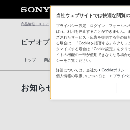
当社ウェブサイトでは快適な閲覧のた
商品情報・ストア
ビデオプロジェクター
お知らせ
プライバシー設定、ログイン、フォームへの入
ばれ、利用を停止することができません。
ズされたサービス・広告を提供する等の目的の
ビデオプロジェクター
る場合は、「Cookieを拒否する」をクリッ
タマイズする場合は「Cookie設定」をク
イトの機能の一部が使用できなくなる場合が
トップ
商品一覧
関連商品
比較表
設置関連情
シーをご覧ください。
詳細については、当社の
Cookieポリシー
個人情報の取扱いについては、
プライバ
お知らせ