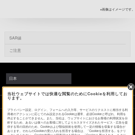
※画像はイメージです。
SAR値
ご注意
日本
当社ウェブサイトでは快適な閲覧のためにCookieを利用してお
ります。
ソニーストアでのお買い物にあたって
プライバシー設定、ログイン、フォームへの入力等、サービスのリクエストに相当する利
用者のアクションに応じてのみ設定されるCookieは通常、必須Cookieと呼ばれ、利用を
停止することができません。また、当社は、ウェブサイトにおけるお客様の利用状況を分
会社情報
採用情報
特約店のご案内
ニュースリリース
析するため、あるいは個々のお客様に対してよりカスタマイズされたサービス・広告を提
供する等の目的のため、Cookieおよび類似技術を使用して一定の情報を収集する場合が
環境情報
My Sony 利用規約
あります。それらのCookieの受け入れを拒否する場合は、「Cookieを拒否する」をクリ
ックしてください。Cookie使用にご同意頂ける場合は、「Cookieを受け入れる」をクリ