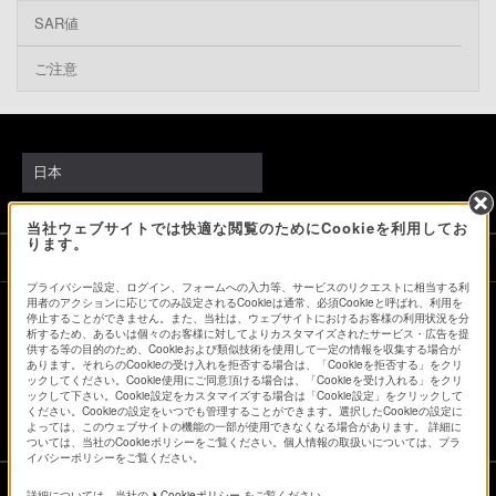
SAR値
ご注意
日本
当社ウェブサイトでは快適な閲覧のためにCookieを利用してお
ります。
ソニーストアでのお買い物にあたって
プライバシー設定、ログイン、フォームへの入力等、サービスのリクエストに相当する利
用者のアクションに応じてのみ設定されるCookieは通常、必須Cookieと呼ばれ、利用を
停止することができません。また、当社は、ウェブサイトにおけるお客様の利用状況を分
会社情報
採用情報
特約店のご案内
ニュースリリース
析するため、あるいは個々のお客様に対してよりカスタマイズされたサービス・広告を提
供する等の目的のため、Cookieおよび類似技術を使用して一定の情報を収集する場合が
環境情報
My Sony 利用規約
あります。それらのCookieの受け入れを拒否する場合は、「Cookieを拒否する」をクリ
ックしてください。Cookie使用にご同意頂ける場合は、「Cookieを受け入れる」をクリ
ックして下さい。Cookie設定をカスタマイズする場合は「Cookie設定」をクリックして
ください。Cookieの設定をいつでも管理することができます。選択したCookieの設定に
よっては、このウェブサイトの機能の一部が使用できなくなる場合があります。 詳細に
ついては、当社のCookieポリシーをご覧ください。個人情報の取扱いについては、プラ
イバシーポリシーをご覧ください。
詳細については、当社の
Cookieポリシー
をご覧ください。