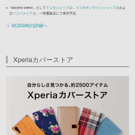
※「docomo select」として
ドコモショップ
、
ドコモオンラインショップ
およ
び
ソニーストア
、一部量販店にて発売予定。
＞ SCSG60の詳細へ
Xperiaカバーストア