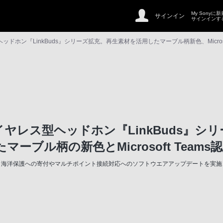
My Sonyに
サインイン
サインインす
ドホン『LinkBuds』シリーズ拡充。再生素材を活用したマーブル柄新色、Microsof
ヤレス型ヘッドホン『LinkBuds』シ
ーブル柄の新色とMicrosoft Team
～海洋保護への寄付やマルチポイント接続対応へのソフトウエアアップデートを実施