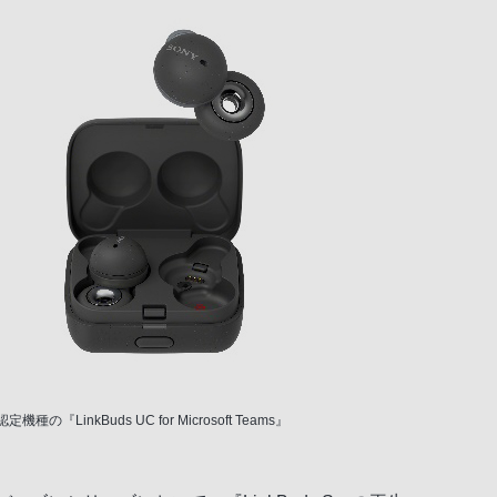
ms認定機種の『LinkBuds UC for Microsoft Teams』