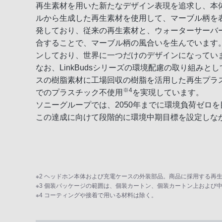
再生素材を用いた新たなデザイン表現を追求し、本
ルから生成した再生素材を使用して、マーブル柄を
発しており、従来の再生素材と、ウォーターサーバ
合することで、マーブル柄の風合いを生んでいます
ンしており、世界に一つだけのデザインになってい
なお、LinkBudsシリーズの環境配慮の取り組み
スの樹脂素材に工場回収の樹脂を活用した再生プラ
※4
でのプラスチック不使用
を実現しています。
ソニーグループでは、2050年までに環境負荷ゼロを目指
この達成に向けて段階的に環境中期目標を設定しな
※2 ヘッドホン本体および充電ケースの外装部品。商品に採用する再
※3 個装パッケージの範囲は、個装カートン、個装カートン上および
※4 コーティングや接着で用いる材料は除く。