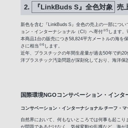
2.
『LinkBuds S』全色対象
売
新色を含む『LinkBuds S』全色の売上の一部に
※5
ョン・インターナショナル（CI）へ寄付
します。
本商品1台の販売につき58,824平方メートルの海
※6
さに相当
します。
近年、プラスチックの年間生産量が過去50年で約20
洋プラスチック汚染問題が深刻化しており、海洋保
国際環境NGOコンサベーション・インタ
コンサベーション・インターナショナル チーフ・マ
自然界において、何もないところでは何事も起こり
が問題であるだけなく、気候変動や乱獲など、海が