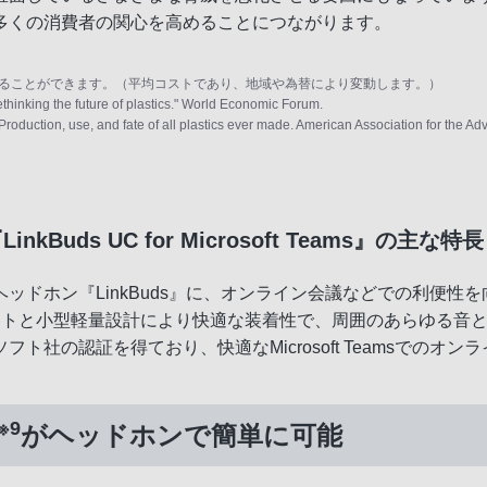
多くの消費者の関心を高めることにつながります。
護することができます。（平均コストであり、地域や為替により変動します。）
hinking the future of plastics." World Economic Forum.
oduction, use, and fate of all plastics ever made. American Association for the A
nkBuds UC for Microsoft Teams』の主な特長
ホン『LinkBuds』に、オンライン会議などでの利便性を向上
バーユニットと小型軽量設計により快適な装着性で、周囲のあらゆる音と自然
社の認証を得ており、快適なMicrosoft Teamsでのオ
※9
がヘッドホンで簡単に可能