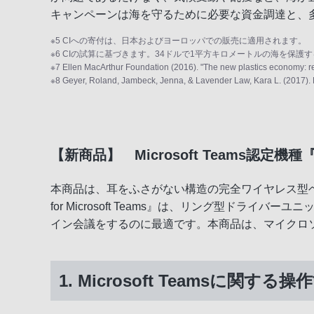
キャンペーンは海を守るために必要な資金調達と、
※5 CIへの寄付は、日本およびヨーロッパでの販売に適用されます。
※6 CIの試算に基づきます。34ドルで1平方キロメートルの海を保
※7 Ellen MacArthur Foundation (2016). "The new plastics economy: ret
※8 Geyer, Roland, Jambeck, Jenna, & Lavender Law, Kara L. (2017). Pr
【新商品】 Microsoft Teams認定機種『Li
本商品は、耳をふさがない構造の完全ワイヤレス型ヘッド
for Microsoft Teams』は、リング型ドライ
イン会議をするのに最適です。本商品は、マイクロソフト
1. Microsoft Teamsに関する操作