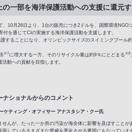
上の一部を海洋保護活動への支援に還元す
ついて、10月26日より、1台の販売につき2ドルを、国際環境NG
寄付を通じてCIの実施する海洋保護活動を支援します。
を保護することになり、オリンピックサイズのスイミングプール約
※7
※8
倍
に増大する一方、そのリサイクル量は約9％にとどまる
護活動への貢献を目指します。
ーナショナルからのコメント
ーケティング・オフィサー アナスタシア・クー氏
ませんが、たった一か所の汚染が海全体に影響を及ぼすことが
直面しているさまざまな脅威を悪化させる要因にもなっていま