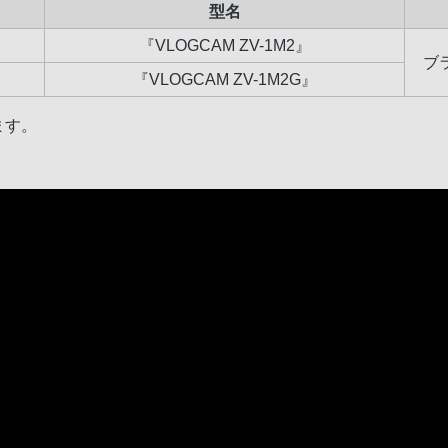
型名
『VLOGCAM ZV-1M2』
ブ
『VLOGCAM ZV-1M2G』
ます。