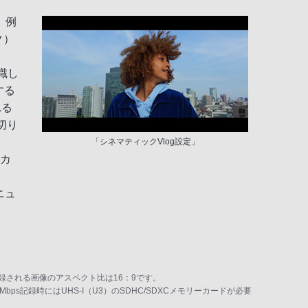
。例
ク）
識し
する
れる
切り
「シネマティックVlog設定」
はカ
ニュ
録される画像のアスペクト比は16：9です。
Mbps記録時にはUHS-I（U3）のSDHC/SDXCメモリーカードが必要