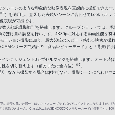
のワンシーンのような印象的な映像表現を直感的に撮影できます
※5
）を適用し、意図した表現やシーンに合わせてLook（ルッ
映像表現が可能です。
※3
複数人顔認識機能
を搭載します。グループショットでは、認
でぼけ量の調整を行います。4K30pに対応する動画性能を有
モーション撮影に加え、最大60倍のスピード感ある映像が撮
OGCAMシリーズで好評の「商品レビューモード」と「背景ぼけ
るインテリジェント3カプセルマイクを搭載します。オート時
※7
向性を切り替えます（前方または全方位）
。
を話しながら撮影する場合は[後方]など、撮影シーンに合わせマ
上下の黒帯を除いた部分）はシネマスコープサイズのアスペクト比になりますが、記
は記録できません。Class10以上のSDHC/SDXCメモリーカードが必要です。100 