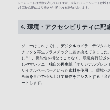
レームレートは整数で表していますが、実際のフレームレートは以下のとおりです。24p：
※9 OSの制約により転送が中断される場合があります。
4. 環境・アクセシビリティに配
ソニーはこれまでに、デジタルカメラ、デジタルビ
チックを再生プラスチックに置き換えてきました。
※11
し
、機能性を損なうことなく、環境負荷低減
しやすいソニー独自の再生紙「オリジナルブレン
サイクルペーパーといった素材を使用し、環境へ
画面を音声で読み上げて操作をアシストする「音
ートします。