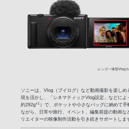
レンズ一体型Vlogカメラ
ソニーは、Vlog（ブイログ）など動画撮影を楽しめる
現を活かし、「シネマティックVlog設定」などによっ
※1
約292g
）で、ポケットや小さなバッグに納めて手軽に
ながら、日常や旅行、イベント、編集前提の動画など
リエイターの映像制作活動を引き続きサポートしま