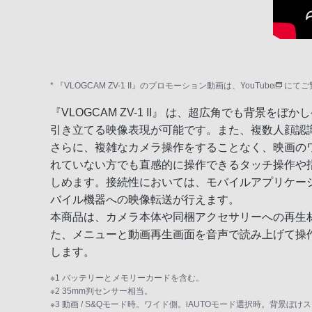
* 『VLOGCAM ZV-1 II』のプロモーション動画は、
YouTube
にてご
『VLOGCAM ZV-1 II』 は、超広角でも背景をぼかし
引き立てる映像表現が可能です。また、複数人顔認
さらに、複雑なカメラ操作をすることなく、映画のワ
れていない方でも直感的に操作できるタッチ操作や指
しめます。接続性においては、モバイルアプリケーション
バイル機器への映像転送が行えます。
本商品は、カメラ本体や同梱アクセサリーへの再生
た、メニューと動画再生画面を音声で読み上げて操
します。
※1 バッテリーとメモリーカードを含む。
※2 35mm判センサー相当。
※3 動画 / S&Qモード時。ワイド側。iAUTOモード選択時。背景ぼけ