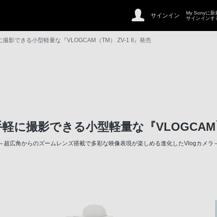
My Sonyに
サインイン
サインインす
影できる小型軽量な『VLOGCAM（TM） ZV-1 II』発売
軽に撮影できる小型軽量な『VLOGCAM
～超広角からのズームレンズ搭載で多彩な映像表現が楽しめる進化したVlogカメラ