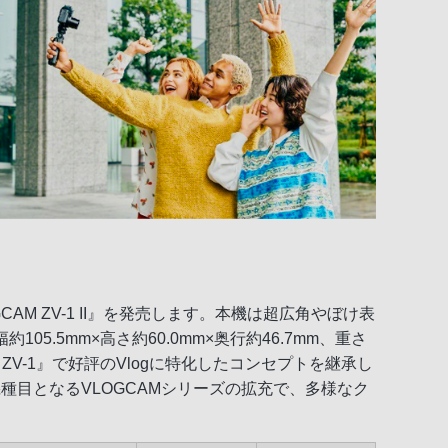
AM ZV-1 II』を発売します。本機は超広角やぼけ表
.5mm×高さ約60.0mm×奥行約46.7mm、重さ
ZV-1』で好評のVlogに特化したコンセプトを継承し
目となるVLOGCAMシリーズの拡充で、多様なク