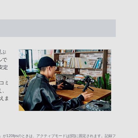
運ぶ
ルで
安定
コミ
え、
えま
120fpsのときは、アクティブモードは[切]に固定されます。記録フ