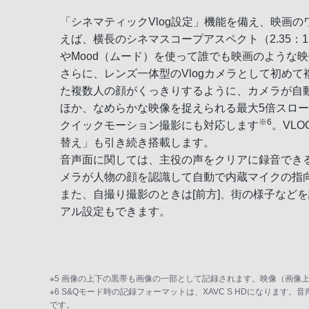
「シネマティックVlog設定」機能を備え、映画
えば、横長のシネマスコープアスペクト（2.35：1
やMood（ムード）を使って誰でも映画のような
さらに、レンズ一体型のVlogカメラとして初めて
た複数人の顔がくっきりするように、カメラが自動
ほか、なめらかな映像を捉えられる最大5倍スロー
※6
クイックモーション撮影にも対応します
。VL
替え」も引き続き搭載します。
音声面に関しては、主役の声をクリアに録音でき
メラが人物の顔を認識して自動で内蔵マイクの指
また、自撮り撮影のときは[前方]、街の様子など
アル設定もできます。
※5 画像の上下の黒帯も画像の一部として記録されます。映像（画像
※6 S&Qモード時の記録フォーマットは、XAVC S HDになります。音声
です。