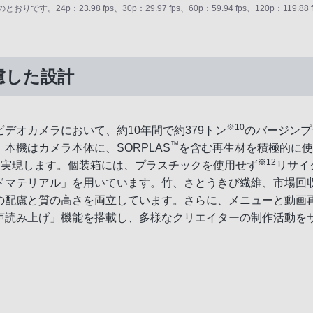
23.98 fps、30p：29.97 fps、60p：59.94 fps、120p：119.88 f
慮した設計
※10
デオカメラにおいて、約10年間で約379トン
のバージンプ
™
本機はカメラ本体に、SORPLAS
を含む再生材を積極的に使
※12
を実現します。個装箱には、プラスチックを使用せず
リサイ
ドマテリアル」を用いています。竹、さとうきび繊維、市場回
の配慮と質の高さを両立しています。さらに、メニューと動画
声読み上げ」機能を搭載し、多様なクリエイターの制作活動を