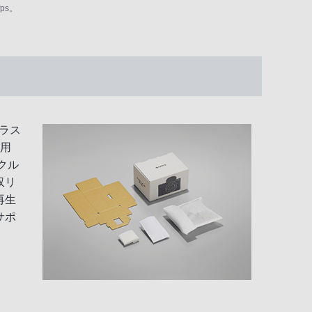
ps。
ラス
用
クル
収リ
再生
サポ