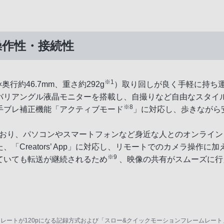
操作性・接続性
※1
奥行約46.7mm、重さ約292g
）取り回しが良く手軽に持ち
バリアングル液晶モニターを搭載し、自撮りなど自由なスタイ
※8
手ブレ補正機能「アクティブモード
」に対応し、歩きながら
おり、パソコンやスマートフォンなど身近な人とのオンライン
Creators’ App」に対応し、リモートでのカメラ操作に加
※9
ていても転送が継続されるため
、映像の共有がスムーズに行
レートが120pになる記録方式および「スロー&クイックモーションフレームレート」が