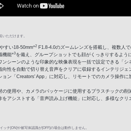
覧いただけます。
※2
やすい18-50mm
F1.8-4.0のズームレンズを搭載し、複
※3
識機能
を備え、グループショットでも顔がくっきりするよう
ンシーンのような印象的な映像表現を一括で設定できる「シネ
向性を自動で切り替え音声をクリアに収録するインテリジェント
「Creators’ App」に対応し、リモートでのカメラ操
材の使用や、カメラのパッケージに使用するプラスチックの削
作をアシストする「音声読み上げ機能」に対応し、多様なクリ
スイッチ[ON]や被写体認識が[OFF]の場合は動作しません。