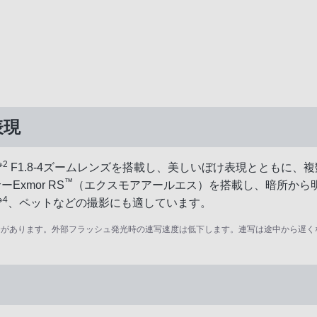
表現
※2
F1.8-4ズームレンズを搭載し、美しいぼけ表現とともに
™
Exmor RS
（エクスモアアールエス）を搭載し、暗所から
※4
、ペットなどの撮影にも適しています。
場合があります。外部フラッシュ発光時の連写速度は低下します。連写は途中から遅く