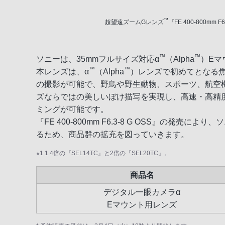
™
超望遠ズームGレンズ
『FE 400-800mm F6
™
™
ソニーは、35mmフルサイズ対応α
（Alpha
）Eマ
™
™
本レンズは、α
（Alpha
）レンズで初めてとなる焦
の撮影が可能で、野鳥や野生動物、スポーツ、航空
ズならではの美しいぼけ描写を実現し、高速・高精
ミングが可能です。
『FE 400-800mm F6.3-8 G OSS』の発売により、
るため、商品群の拡充を図っていきます。
※1 1.4倍の『SEL14TC』と2倍の『SEL20TC』。
商品名
デジタル一眼カメラα
Eマウント用レンズ