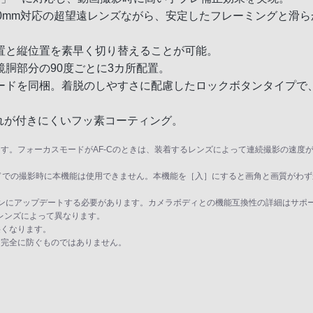
0mm対応の超望遠レンズながら、安定したフレーミングと滑
置と縦位置を素早く切り替えることが可能。
胴部分の90度ごとに3カ所配置。
ードを同梱。着脱のしやすさに配慮したロックボタンタイプで
れが付きにくいフッ素コーティング。
ます。フォーカスモードがAF-Cのときは、装着するレンズによって連続撮影の速度
ドでの撮影時に本機能は使用できません。本機能を［入］にすると画角と画質がわず
ジョンにアップデートする必要があります。カメラボディとの機能互換性の詳細はサポ
レンズによって異なります。
狭くなります。
を完全に防ぐものではありません。