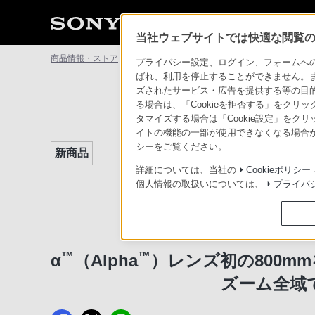
当社ウェブサイトでは快適な閲覧のた
商品情報・ストア
ニュースリリース一覧
α（TM）レンズ初の8
プライバシー設定、ログイン、フォームへの入
ばれ、利用を停止することができません。
ズされたサービス・広告を提供する等の目的の
る場合は、「Cookieを拒否する」をクリッ
タマイズする場合は「Cookie設定」をク
イトの機能の一部が使用できなくなる場合が
シーをご覧ください。
新商品
詳細については、当社の
Cookieポリシー
個人情報の取扱いについては、
プライバ
™
™
α
（Alpha
）レンズ初の800m
ズーム全域