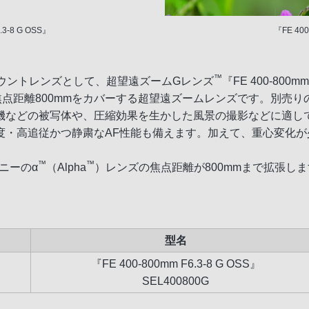
.3-8 G OSS』
『FE 40
™
ウントレンズとして、超望遠ズームGレンズ
『FE 400-800
点距離800mmをカバーする超望遠ズームレンズです。別売り
機などの被写体や、圧縮効果を生かした風景の撮影などに適し
度・高追従かつ静粛なAF性能も備えます。加えて、重心変化
™
™
ソニーのα
（Alpha
）レンズの焦点距離が800mmまで拡張し
型名
『FE 400-800mm F6.3-8 G OSS』
SEL400800G