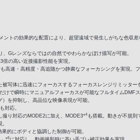
ス6枚を含むエレメントの効果的な配置により、超望遠域で発生しがち
り、Gレンズならではの自然でやわらかなぼけ描写が可能。
.23倍の高い近接撮影性能を実現。
も高速・高精度・高追随かつ静粛なフォーカシングを実現。フルサ
た被写体に迅速にフォーカスするフォーカスレンジリミッター
るだけで瞬時にマニュアルフォーカスが可能なフルタイムDMF
グ）を抑制し、高品位な映像表現が可能。
も対応。
※4
り対応のMODE2に加え、MODE3
も搭載。動きが不規則
現。
効果的にボディと協調した制御が可能。
※6
ド」
に対応し、動画撮影時に高い手ブレ補正効果を実現。