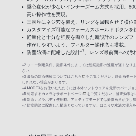
重心変化が少ないインナーズーム方式を採用。80
高い操作性を実現。
三脚座にネジ穴を備え、リングを回転させて横位
カスタマイズ可能なフォーカスホールドボタンを鏡
軽量化と十分な強度を両立した新設計のレンズフ
作がしやすいよう、フィルター操作窓も搭載。
※7
防塵防滴に配慮した設計
、レンズ最前面への汚
※2 ソニー測定条件。撮影条件によっては連続撮影の速度が遅くなり
さい。
※3 最新の対応機種については
こちら
をご覧ください。静止画モー
しきれない場合があります。
※4 MODE3をお使いたただくには本体ソフトウェアを最新のバー
※5 対応するカメラは
サポートページ
をご覧ください。補正効果は
※6 対応カメラボディ使用時。アクティブモードでは撮影画角が少し
※7 防塵防滴に配慮した構造となっていますが、ほこりや水滴の浸入