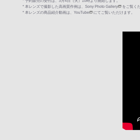
* 予約販売の受付は、3月4日（火）10時より開始します。
* 本レンズで撮影した高画質作例は、
Sony Photo Gallery
をご覧く
* 本レンズの商品紹介動画は、
YouTube
にてご覧いただけます。