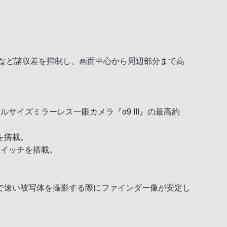
な色収差など諸収差を抑制し、画面中心から周辺部分まで高
イズミラーレス一眼カメラ『α9 III』の最高約
を搭載。
スイッチを搭載。
で速い被写体を撮影する際にファインダー像が安定し