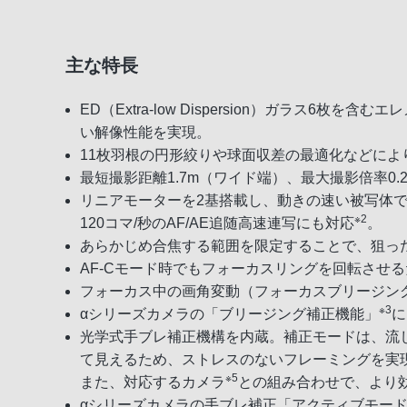
主な特長
ED（Extra-low Dispersion）ガラ
い解像性能を実現。
11枚羽根の円形絞りや球面収差の最適化などによ
最短撮影距離1.7m（ワイド端）、最大撮影倍率0
リニアモーターを2基搭載し、動きの速い被写体で
※2
120コマ/秒のAF/AE追随高速連写にも対応
。
あらかじめ合焦する範囲を限定することで、狙っ
AF-Cモード時でもフォーカスリングを回転させ
フォーカス中の画角変動（フォーカスブリージン
※3
αシリーズカメラの「ブリージング補正機能」
に
光学式手ブレ補正機構を内蔵。補正モードは、流し撮
て見えるため、ストレスのないフレーミングを実
※5
また、対応するカメラ
との組み合わせで、より
αシリーズカメラの手ブレ補正「アクティブモー