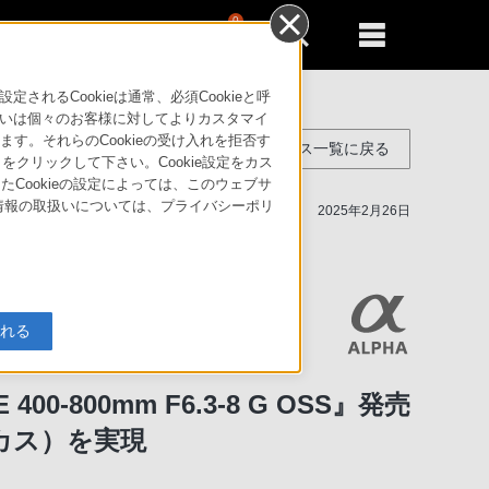
0
新規登録
るともっと便利に
SS』発売
るCookieは通常、必須Cookieと呼
いは個々のお客様に対してよりカスタマイ
す。それらのCookieの受け入れを拒否す
ニュースリリース一覧に戻る
」をクリックして下さい。Cookie設定をカス
たCookieの設定によっては、このウェブサ
人情報の取扱いについては、プライバシーポリ
2025年2月26日
入れる
 400-800mm F6.3-8 G OSS』発売
カス）を実現