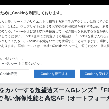
My Sonyに
サインイン
サインインす
めにCookieを利用しております。
00mmをカバーする超望遠ズームGレンズ（TM）『FE 400-800mm F6.3-8 G O
力等、サービスのリクエストに相当する利用者のアクションに応じてのみ設定され
また、当社は、ウェブサイトにおけるお客様の利用状況を分析するため、ある
ため、Cookieおよび類似技術を使用して一定の情報を収集する場合がありま
クしてください。Cookie使用にご同意頂ける場合は、「Cookieを受け入れる
リックしてください。Cookieの設定をいつでも管理することができます。選択し
あります。 詳細については、当社のCookieポリシーをご覧ください。個
をご覧ください。
シーポリシー
をご覧ください。
Cookie設定
Cookieを拒否する
Cookieを受け
™
mをカバーする超望遠ズームGレンズ
『FE
で高い解像性能と高速AF（オートフォー