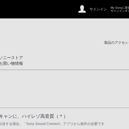
My Sonyに
サインイン
サインインす
製品のアクセシ
ソニーストア
お買い物情報
イキャンに、ハイレゾ高音質（＊）
する場合。「Sony Sound Connect」アプリから操作が必要です