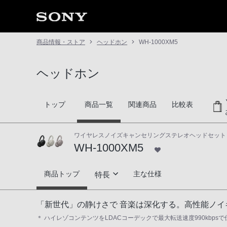
商品情報・ストア
ヘッドホン
WH-1000XM5
ヘッドホン
トップ
商品一覧
関連商品
比較表
ワイヤレスノイズキャンセリングステレオヘッドセット
WH-1000XM5
WH-1000XM5
商品トップ
主な仕様
特長
ノイキャン性能
「新世代」の静けさで 音楽は深化する。高性能ノ
＊ ハイレゾコンテンツをLDACコーデックで最大転送速度990kbpsで伝送
高音質