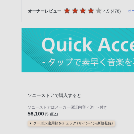
5つの星のうち
件のレ
オーナーレビュー
4.5 (478
)
オ
ソニーストアで購入すると
ソニーストアはメーカー保証内容
＜3年＞
付き
56,100
円(税込)
クーポン適用額をチェック (サインイン/新規登録)