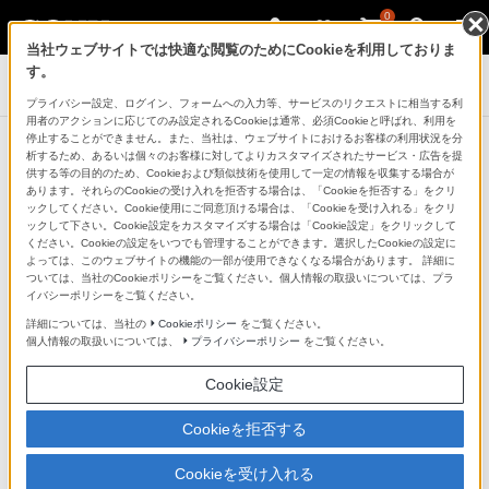
0
当社ウェブサイトでは快適な閲覧のためにCookieを利用しておりま
す。
デジタルビデオカメラ アクションカム
プライバシー設定、ログイン、フォームへの入力等、サービスのリクエストに相当する利
用者のアクションに応じてのみ設定されるCookieは通常、必須Cookieと呼ばれ、利用を
停止することができません。また、当社は、ウェブサイトにおけるお客様の利用状況を分
アクションカム サマーキャンペーン
析するため、あるいは個々のお客様に対してよりカスタマイズされたサービス・広告を提
供する等の目的のため、Cookieおよび類似技術を使用して一定の情報を収集する場合が
本体と同時購入でアクセサリーセット
あります。それらのCookieの受け入れを拒否する場合は、「Cookieを拒否する」をクリ
ックしてください。Cookie使用にご同意頂ける場合は、「Cookieを受け入れる」をクリ
がおトク！
ックして下さい。Cookie設定をカスタマイズする場合は「Cookie設定」をクリックして
ください。Cookieの設定をいつでも管理することができます。選択したCookieの設定に
よっては、このウェブサイトの機能の一部が使用できなくなる場合があります。 詳細に
ついては、当社のCookieポリシーをご覧ください。個人情報の取扱いについては、プラ
イバシーポリシーをご覧ください。
詳細については、当社の
Cookieポリシー
をご覧ください。
個人情報の取扱いについては、
プライバシーポリシー
をご覧ください。
Cookie設定
キャンペーンは終了しました
Cookieを拒否する
Cookieを受け入れる