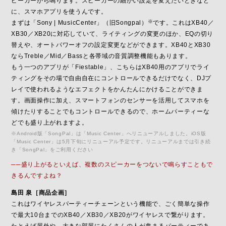
ピーカーから鳴ります。スピーカーの細かい設定を変えたいときなど
に、スマホアプリを使うんです。
※
まずは「Sony | MusicCenter」（旧Songpal）
です。これはXB40／
XB30／XB20に対応していて、ライティングの変更のほか、EQの切り
替えや、オートパワーオフの設定変更などができます。XB40とXB30
ならTreble／Mid／Bassと各帯域の音質調整機能もあります。
もう一つのアプリが「Fiestable」、こちらはXB40用のアプリでライ
ティングをその場で自由自在にコントロールできるだけでなく、DJプ
レイで使われるようなエフェクトをかんたんにかけることができま
す。画面操作に加え、スマートフォンのセンサーを活用してスマホを
傾けたりすることでもコントロールできるので、ホームパーティーな
どでも盛り上がれますよ。
※Android版「SongPal」は「Music Center」へリニューアルしました。iOS版
「Music Center」は5月下旬にリニューアル予定です。リニューアルまでは引き続
き「SongPal」をご利用ください
──盛り上がるといえば、複数のスピーカーをつないで鳴らすこともで
きるんですよね？
島田 泉［商品企画］
これはワイヤレスパーティーチェーンという機能で、ごく簡単な操作
で最大10台までのXB40／XB30／XB20がワイヤレスで繋がります。
たとえば屋外や、大きな部屋にたくさんの人が集まるパーティーであ