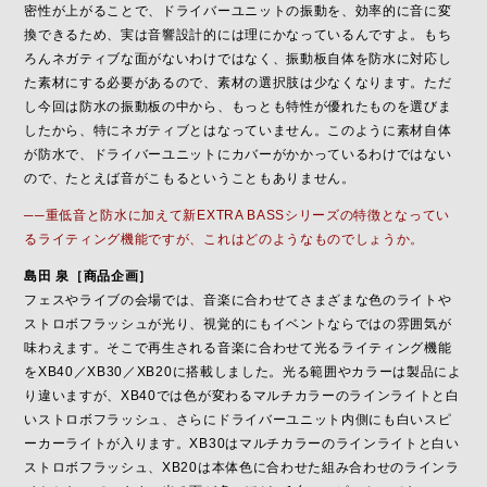
密性が上がることで、ドライバーユニットの振動を、効率的に音に変
換できるため、実は音響設計的には理にかなっているんですよ。もち
ろんネガティブな面がないわけではなく、振動板自体を防水に対応し
た素材にする必要があるので、素材の選択肢は少なくなります。ただ
し今回は防水の振動板の中から、もっとも特性が優れたものを選びま
したから、特にネガティブとはなっていません。このように素材自体
が防水で、ドライバーユニットにカバーがかかっているわけではない
ので、たとえば音がこもるということもありません。
──重低音と防水に加えて新EXTRA BASSシリーズの特徴となってい
るライティング機能ですが、これはどのようなものでしょうか。
島田 泉［商品企画］
フェスやライブの会場では、音楽に合わせてさまざまな色のライトや
ストロボフラッシュが光り、視覚的にもイベントならではの雰囲気が
味わえます。そこで再生される音楽に合わせて光るライティング機能
をXB40／XB30／XB20に搭載しました。光る範囲やカラーは製品によ
り違いますが、XB40では色が変わるマルチカラーのラインライトと白
いストロボフラッシュ、さらにドライバーユニット内側にも白いスピ
ーカーライトが入ります。XB30はマルチカラーのラインライトと白い
ストロボフラッシュ、XB20は本体色に合わせた組み合わせのラインラ