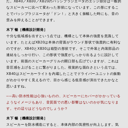
た。XB40／XB30／XB20のパッシブラジエータのエッジ部分は一般的
なスピーカーに比べて変わった形状になっています。この形にするこ
とでパッシブラジエータが「ドン！」と大きく振幅した時にも、音の
歪みを抑えることができます。
木下 暢［機構設計開発］
十分な低域感を出すという点では、機構として本体の強度を意識して
います。たとえばXB20は本体の背面がラウンド形状で強度的に有利な
のですが、XB40とXB30は箱型の形状です。そこで外装と内装部品の
連結をしっかり行い、この形状で強度がしっかり出るように設計して
います。前面のスピーカーグリルの開口部も広げていますが、これは
音圧感を上げることに繋がりました。視覚的な面白さという点では、
XB40はスピーカーライトを内蔵したことでドライバーユニットの振動
がわかりやすく見えるので、目から感じる低音感が演出できたかなと
思いますね。
──高い防水性能は心強いものの、スピーカーにカバーがかかっている
ようなイメージもあり、音質面での悪い影響はないのかが気になりま
す。その辺りはどうなのでしょうか？
木下 暢［機構設計開発］
スピーカーを防水構造にすると、本体内部の気密性が向上します。気