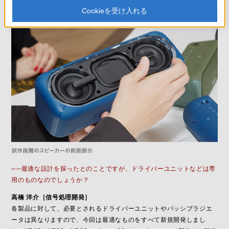
1台のスピーカーでもフェスやライブ会場の
Cookieを受け入れる
華やかさが楽しめる
──最適な設計を探ったとのことですが、ドライバーユニットなどは専
用のものなのでしょうか？
高橋 洋介［信号処理開発］
各製品に対して、必要とされるドライバーユニットやパッシブラジエ
ータは異なりますので、今回は最適なものをすべて新規開発しまし