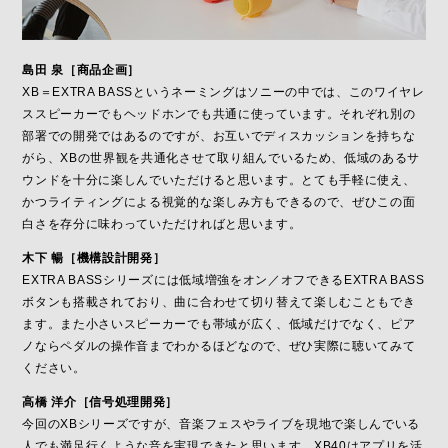
島田 泉［商品企画］
XB＝EXTRA BASSというネーミングはソニーの中では、このワイヤレ
ススピーカーでもヘッドホンでも共通に使っています。それぞれ別の
部署での開発ではあるのですが、お互いでディスカッションを持ちな
がら、XBの世界観を共通化させて取り組んでいるため、低域のあるサ
ウンドを十分に楽しんでいただけると思います。とても手軽に使え、
かつライティングによる視覚的な楽しみ方もできるので、ぜひこの面
白さを存分に味わっていただければと思います。
木下 暢［機構設計開発］
EXTRA BASSシリーズには低域増強をオン／オフできるEXTRA BASS
ボタンも搭載されており、曲に合わせて切り替えて楽しむこともでき
ます。また小さいスピーカーでも帯域が広く、低域だけでなく、ピア
ノならペダルの操作音までわかるほどなので、ぜひ実際に聴いてみて
ください。
高橋 洋介［信号処理開発］
今回のXBシリーズですが、音楽フェスやライブを現地で楽しんでいる
人でも満足行くような音を実現できたと思います。XB40はアプリを活