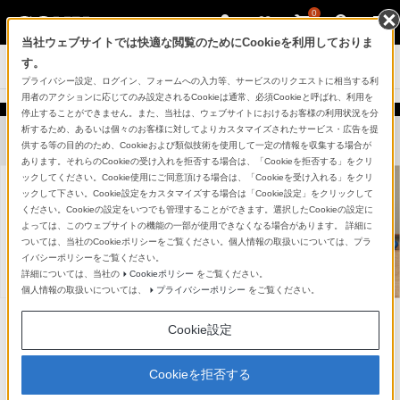
0
当社ウェブサイトでは快適な閲覧のためにCookieを利用しておりま
す。
アクティブスピーカー/ネックスピーカー
プライバシー設定、ログイン、フォームへの入力等、サービスのリクエストに相当する利
用者のアクションに応じてのみ設定されるCookieは通常、必須Cookieと呼ばれ、利用を
ワイヤレススピーカーがお届けする、心地よい音楽空間
停止することができません。また、当社は、ウェブサイトにおけるお客様の利用状況を分
析するため、あるいは個々のお客様に対してよりカスタマイズされたサービス・広告を提
供する等の目的のため、Cookieおよび類似技術を使用して一定の情報を収集する場合が
あります。それらのCookieの受け入れを拒否する場合は、「Cookieを拒否する」をクリ
ックしてください。Cookie使用にご同意頂ける場合は、「Cookieを受け入れる」をクリ
ックして下さい。Cookie設定をカスタマイズする場合は「Cookie設定」をクリックして
ください。Cookieの設定をいつでも管理することができます。選択したCookieの設定に
よっては、このウェブサイトの機能の一部が使用できなくなる場合があります。 詳細に
ついては、当社のCookieポリシーをご覧ください。個人情報の取扱いについては、プラ
イバシーポリシーをご覧ください。
詳細については、当社の
Cookieポリシー
をご覧ください。
個人情報の取扱いについては、
プライバシーポリシー
をご覧ください。
1台のスピーカーでも
Cookie設定
いつでも、どこでも、
フェスやライブ会場の
場所を選ばずに
華やかさが楽しめる
音楽を楽しめる
Cookieを拒否する