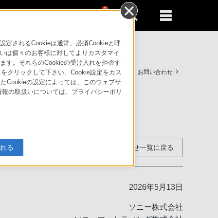
0
新規登録
るともっと便利に
るCookieは通常、必須Cookieと呼
いは個々のお客様に対してよりカスタマイ
す。それらのCookieの受け入れを拒否す
サポート・お問い合わせ
」をクリックして下さい。Cookie設定をカス
たCookieの設定によっては、このウェブサ
人情報の取扱いについては、プライバシーポリ
お知らせ一覧に戻る
入れる
2026年5月13日
ソニー株式会社