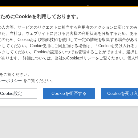
My Sonyに
サインイン
サインインす
めにCookieを利用しております。
力等、サービスのリクエストに相当する利用者のアクションに応じてのみ設定され
また、当社は、ウェブサイトにおけるお客様の利用状況を分析するため、ある
ため、Cookieおよび類似技術を使用して一定の情報を収集する場合がありま
クしてください。Cookie使用にご同意頂ける場合は、「Cookieを受け入れる
リックしてください。Cookieの設定をいつでも管理することができます。選択し
あります。 詳細については、当社のCookieポリシーをご覧ください。個
トア
情報
をご覧ください。
シーポリシー
をご覧ください。
Cookie設定
Cookieを拒否する
Cookieを受け