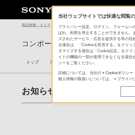
当社ウェブサイトでは快適な閲覧のた
商品情報・ストア
コンポーネントオーディオ
お知らせ
プライバシー設定、ログイン、フォームへの入
ばれ、利用を停止することができません。
ズされたサービス・広告を提供する等の目的の
コンポーネントオーディオ
る場合は、「Cookieを拒否する」をクリッ
タマイズする場合は「Cookie設定」をク
イトの機能の一部が使用できなくなる場合が
ソニース
トップ
商品一覧
テクノロジー
シーをご覧ください。
お買い物
詳細については、当社の
Cookieポリシー
個人情報の取扱いについては、
プライバ
お知らせ