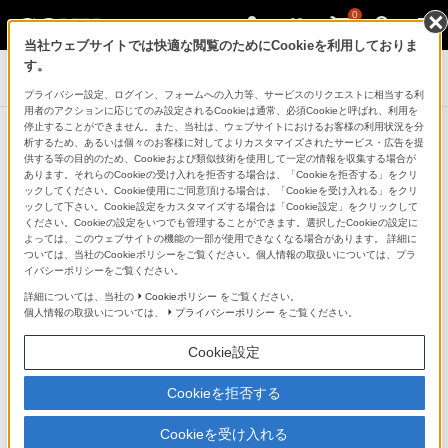
0
当社ウェブサイトでは快適な閲覧のためにCookieを利用しておりま
す。
コンポーネントオーディオ
プライバシー設定、ログイン、フォームへの入力等、サービスのリクエストに相当する利
用者のアクションに応じてのみ設定されるCookieは通常、必須Cookieと呼ばれ、利用を
停止することができません。また、当社は、ウェブサイトにおけるお客様の利用状況を分
本体アップデート情報
析するため、あるいは個々のお客様に対してよりカスタマイズされたサービス・広告を提
供する等の目的のため、Cookieおよび類似技術を使用して一定の情報を収集する場合が
あります。それらのCookieの受け入れを拒否する場合は、「Cookieを拒否する」をクリ
ックしてください。Cookie使用にご同意頂ける場合は、「Cookieを受け入れる」をクリ
ソフトウェアアップデートが実施出来なかった場合
ックして下さい。Cookie設定をカスタマイズする場合は「Cookie設定」をクリックして
ください。Cookieの設定をいつでも管理することができます。選択したCookieの設定に
よっては、このウェブサイトの機能の一部が使用できなくなる場合があります。 詳細に
ついては、当社のCookieポリシーをご覧ください。個人情報の取扱いについては、プラ
型名から絞り込み
イバシーポリシーをご覧ください。
詳細については、当社の
Cookieポリシー
をご覧ください。
個人情報の取扱いについては、
プライバシーポリシー
をご覧ください。
検索
Cookie設定
※半角英数で入力してください（入力例：TA-DA5800ES）
Cookieを拒否する
※検索対象は2011年1月以降の本体アップデート情報です。
Cookieを受け入れる