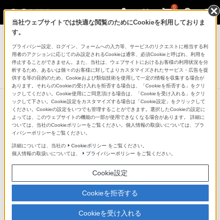
0
当社ウェブサイトでは快適な閲覧のためにCookieを利用しておりま
AVケーブル
す。
プライバシー設定、ログイン、フォームへの入力等、サービスのリクエストに相当する利
接続コード
用者のアクションに応じてのみ設定されるCookieは通常、必須Cookieと呼ばれ、利用を
RK-G139
停止することができません。また、当社は、ウェブサイトにおけるお客様の利用状況を分
析するため、あるいは個々のお客様に対してよりカスタマイズされたサービス・広告を提
生産完了
DISCONTINUED
供する等の目的のため、Cookieおよび類似技術を使用して一定の情報を収集する場合が
あります。それらのCookieの受け入れを拒否する場合は、「Cookieを拒否する」をクリ
ックしてください。Cookie使用にご同意頂ける場合は、「Cookieを受け入れる」をクリ
ックして下さい。Cookie設定をカスタマイズする場合は「Cookie設定」をクリックして
ください。Cookieの設定をいつでも管理することができます。選択したCookieの設定に
よっては、このウェブサイトの機能の一部が使用できなくなる場合があります。 詳細に
ついては、当社のCookieポリシーをご覧ください。個人情報の取扱いについては、プラ
イバシーポリシーをご覧ください。
詳細については、当社の
Cookieポリシー
をご覧ください。
個人情報の取扱いについては、
プライバシーポリシー
をご覧ください。
Cookie設定
Cookieを拒否する
Cookieを受け入れる