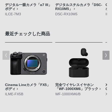
デジタル一眼カメラ「α7 III」
デジタルスチルカメラ「DSC-
Ci
ボディ
RX10M5」
ボ
ILCE-7M3
DSC-RX10M5
ILM
最近チェックした商品
Cinema Lineカメラ「FX5」
完全ワイヤレスイヤホン
Xpe
ボディ
「WF-1000XM6」ブラック
GE
ILME-FX5B
WF-1000XM6/B
XQ-