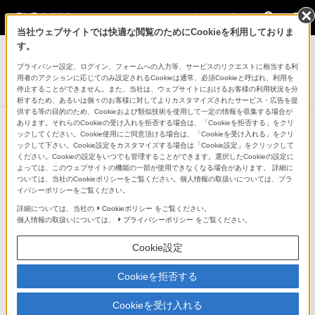
法人のお客様
当社ウェブサイトでは快適な閲覧のためにCookieを利用しておりま
業務用ディスプレイ・テレビ[法人向け] ブラビア
す。
プライバシー設定、ログイン、フォームへの入力等、サービスのリクエストに相当する利
4K液晶テレビ 法人向けブラビア
用者のアクションに応じてのみ設定されるCookieは通常、必須Cookieと呼ばれ、利用を
X8550G/BZシリーズ
停止することができません。また、当社は、ウェブサイトにおけるお客様の利用状況を分
析するため、あるいは個々のお客様に対してよりカスタマイズされたサービス・広告を提
供する等の目的のため、Cookieおよび類似技術を使用して一定の情報を収集する場合が
あります。それらのCookieの受け入れを拒否する場合は、「Cookieを拒否する」をクリ
ックしてください。Cookie使用にご同意頂ける場合は、「Cookieを受け入れる」をクリ
ックして下さい。Cookie設定をカスタマイズする場合は「Cookie設定」をクリックして
ください。Cookieの設定をいつでも管理することができます。選択したCookieの設定に
よっては、このウェブサイトの機能の一部が使用できなくなる場合があります。 詳細に
ついては、当社のCookieポリシーをご覧ください。個人情報の取扱いについては、プラ
イバシーポリシーをご覧ください。
詳細については、当社の
Cookieポリシー
をご覧ください。
個人情報の取扱いについては、
プライバシーポリシー
をご覧ください。
Cookie設定
Cookieを拒否する
Cookieを受け入れる
映像信号を高精度に分析し、最適な