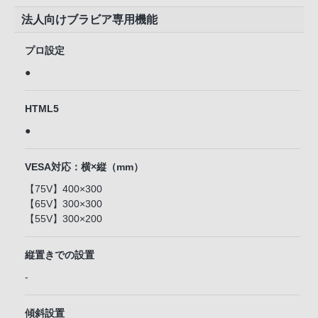
法人向けブラビア専用機能
プロ設定
●
HTML5
●
VESA対応：横×縦（mm）
【75V】400×300
【65V】300×300
【55V】300×200
縦置きでの設置
-
傾斜設置