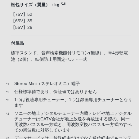
*16
梱包サイズ（質量）：kg
【75V】52
【65V】35
【55V】26
付属品
標準スタンド、音声検索機能付リモコン(無線）、単4形乾電
池（2個）、転倒防止用固定ベルト一式
Stereo Mini（ステレオミニ）端子
*1
仕様標準値であり、保証値ではありません
*2
1つは視聴専用チューナー、1つは録画専用チューナーとなり
*3
ます
ソニーの地上デジタルチューナー内蔵テレビや地上デジタル
*4
チューナーはCATV会社が地上放送を再放送する際の、同一
周波数パススルー方式と、周波数変換パススルー方式のすべ
ての周波数に対応しています
データサービスは、放送経由だけでなく通信経由でもコンテ
*5