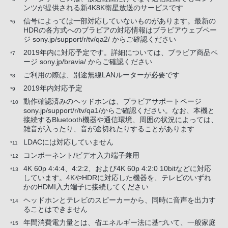
ンツが提供される新4K8K衛星放送のサービスです
信号によっては一部対応していないものがあります。最新の
*6
HDRの各方式へのブラビアの対応情報はブラビアウェブペー
ジ sony.jp/support/r/tv/qa2/ からご確認ください
2019年内に対応予定です。詳細については、ブラビア商品ペ
*7
ージ sony.jp/bravia/ からご確認ください
ご利用の際は、別途無線LANルーターが必要です
*8
2019年内対応予定
*9
動作確認済みのヘッドホンは、ブラビアサポートページ
*10
sony.jp/support/r/tv/qa1/からご確認ください。なお、本機と
接続するBluetooth機器や通信環境、周囲の状況によっては、
雑音が入ったり、音が途切れたりすることがあります
LDACには対応していません
*11
コンポーネント/ビデオ入力端子兼用
*12
4K 60p 4:4:4、4:2:2、および4K 60p 4:2:0 10bitなどに対応
*13
しています。4KやHDRに対応した機器を、テレビのいずれ
かのHDMI入力端子に接続してください
ヘッドホンとテレビのスピーカーから、同時に音声を出力す
*14
ることはできません
年間消費電力量とは、省エネルギー法に基づいて、一般家庭
*15