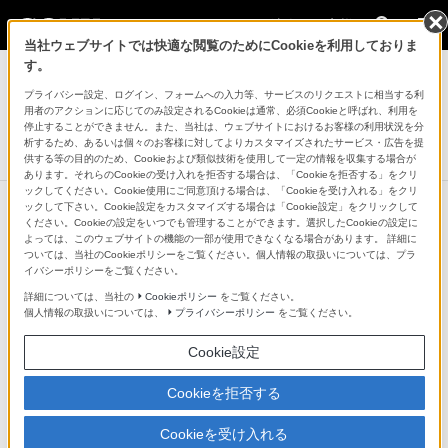
法人のお客様
当社ウェブサイトでは快適な閲覧のためにCookieを利用しておりま
業務用ディスプレイ・テレビ[法人向け] ブラビア
す。
プライバシー設定、ログイン、フォームへの入力等、サービスのリクエストに相当する利
4K液晶テレビ 法人向けブラビア
用者のアクションに応じてのみ設定されるCookieは通常、必須Cookieと呼ばれ、利用を
X8550G/BZシリーズ
停止することができません。また、当社は、ウェブサイトにおけるお客様の利用状況を分
析するため、あるいは個々のお客様に対してよりカスタマイズされたサービス・広告を提
生産完了
DISCONTINUED
供する等の目的のため、Cookieおよび類似技術を使用して一定の情報を収集する場合が
あります。それらのCookieの受け入れを拒否する場合は、「Cookieを拒否する」をクリ
ックしてください。Cookie使用にご同意頂ける場合は、「Cookieを受け入れる」をクリ
ックして下さい。Cookie設定をカスタマイズする場合は「Cookie設定」をクリックして
ください。Cookieの設定をいつでも管理することができます。選択したCookieの設定に
よっては、このウェブサイトの機能の一部が使用できなくなる場合があります。 詳細に
ついては、当社のCookieポリシーをご覧ください。個人情報の取扱いについては、プラ
イバシーポリシーをご覧ください。
詳細については、当社の
Cookieポリシー
をご覧ください。
個人情報の取扱いについては、
プライバシーポリシー
をご覧ください。
Cookie設定
Cookieを拒否する
Cookieを受け入れる