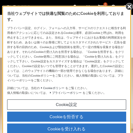
0
当社ウェブサイトでは快適な閲覧のためにCookieを利用しておりま
す。
ブラビア・サウンドバー実寸サイズ用
プライバシー設定、ログイン、フォームへの入力等、サービスのリクエストに相当する利
用者のアクションに応じてのみ設定されるCookieは通常、必須Cookieと呼ばれ、利用を
紙送付サービス
停止することができません。また、当社は、ウェブサイトにおけるお客様の利用状況を分
析するため、あるいは個々のお客様に対してよりカスタマイズされたサービス・広告を提
供する等の目的のため、Cookieおよび類似技術を使用して一定の情報を収集する場合が
あります。それらのCookieの受け入れを拒否する場合は、「Cookieを拒否する」をクリ
ックしてください。Cookie使用にご同意頂ける場合は、「Cookieを受け入れる」をクリ
ックして下さい。Cookie設定をカスタマイズする場合は「Cookie設定」をクリックして
ください。Cookieの設定をいつでも管理することができます。選択したCookieの設定に
よっては、このウェブサイトの機能の一部が使用できなくなる場合があります。 詳細に
ついては、当社のCookieポリシーをご覧ください。個人情報の取扱いについては、プラ
イバシーポリシーをご覧ください。
詳細については、当社の
Cookieポリシー
をご覧ください。
個人情報の取扱いについては、
プライバシーポリシー
をご覧ください。
Cookie設定
Cookieを拒否する
Cookieを受け入れる