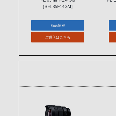
FE 85mm F1.4 GM
FE 
［SEL85F14GM］
商品情報
ご購入はこちら