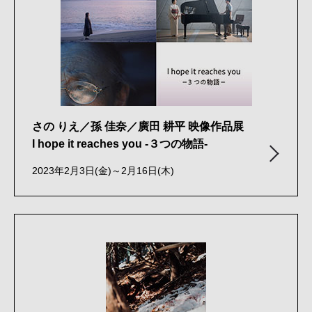
さの りえ／孫 佳奈／廣田 耕平 映像作品展
I hope it reaches you -３つの物語-
2023年2月3日(金)～2月16日(木)