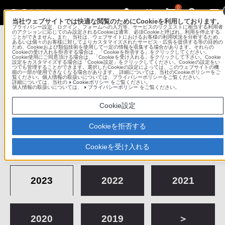
0
当社ウェブサイトでは快適な閲覧のためにCookieを利用しております。
プライバシー設定、ログイン、フォームへの入力等、サービスのリクエストに相当する利用者
Sony Imaging Gallery
のアクションに応じてのみ設定されるCookieは通常、必須Cookieと呼ばれ、利用を停止する
ことができません。また、当社は、ウェブサイトにおけるお客様の利用状況を分析するため、
あるいは個々のお客様に対してよりカスタマイズされたサービス・広告を提供する等の目的の
ため、Cookieおよび類似技術を使用して一定の情報を収集する場合があります。それらの
ソニーイメージングギャラリー 銀座
Cookieの受け入れを拒否する場合は、「Cookieを拒否する」をクリックしてください。
Cookie使用にご同意頂ける場合は、「Cookieを受け入れる」をクリックして下さい。Cookie
設定をカスタマイズする場合は「Cookie設定」をクリックしてください。Cookieの設定をい
つでも管理することができます。選択したCookieの設定によっては、このウェブサイトの機
コンテンツメニュー
能の一部が使用できなくなる場合があります。 詳細については、当社のCookieポリシーをご
覧ください。個人情報の取扱いについては、プライバシーポリシーをご覧ください。
詳細については、当社の
Cookieポリシー
をご覧ください。
個人情報の取扱いについては、
プライバシーポリシー
をご覧ください。
これまでの作品展
Cookie設定
Cookieを拒否する
2026
2025
2024
Cookieを受け入れる
2023
2022
2021
2020
2019
＞