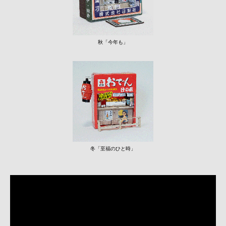
秋「今年も」
冬「至福のひと時」