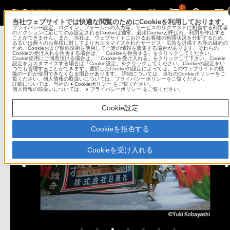
0
当社ウェブサイトでは快適な閲覧のためにCookieを利用しております。
プライバシー設定、ログイン、フォームへの入力等、サービスのリクエストに相当する利用者
Sony Imaging Gallery
のアクションに応じてのみ設定されるCookieは通常、必須Cookieと呼ばれ、利用を停止する
ことができません。また、当社は、ウェブサイトにおけるお客様の利用状況を分析するため、
あるいは個々のお客様に対してよりカスタマイズされたサービス・広告を提供する等の目的の
ため、Cookieおよび類似技術を使用して一定の情報を収集する場合があります。それらの
ソニーイメージングギャラリー 銀座
Cookieの受け入れを拒否する場合は、「Cookieを拒否する」をクリックしてください。
Cookie使用にご同意頂ける場合は、「Cookieを受け入れる」をクリックして下さい。Cookie
設定をカスタマイズする場合は「Cookie設定」をクリックしてください。Cookieの設定をい
つでも管理することができます。選択したCookieの設定によっては、このウェブサイトの機
コンテンツメニュー
能の一部が使用できなくなる場合があります。 詳細については、当社のCookieポリシーをご
覧ください。個人情報の取扱いについては、プライバシーポリシーをご覧ください。
詳細については、当社の
Cookieポリシー
をご覧ください。
個人情報の取扱いについては、
プライバシーポリシー
をご覧ください。
Cookie設定
Cookieを拒否する
Cookieを受け入れる