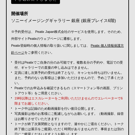
開催場所
ソニーイメージングギャラリー 銀座 (銀座プレイス6階)
※予約受付は、 Peatix Japan株式会社のサービスを使用します。そのため、
外部サイトPeatixのウェブページに遷移します。
Peatix登録時の個人情報の取り扱いに関しましては、
Peatix 個人情報保護方
針ページ
をご参照ください。
受付はPeatixでご自身の分のみ可能です。複数名分の予約や、電話での受
付、ギャラリーでの直接の申し込みはできません。
定員に達し次第予約の受付は終了となり、キャンセル待ちは行いません。
また、予約のないお客様はご参加いただけませんので、予めご了承くださ
い。
Peatixでのお申込みを確認できるもの（スマートフォン等の画面、プリン
トアウト等）をご用意ください。
19時以降はエスカレーターをご利用いただけませんのでエレベーターで6
階までお越しください。
トーク中は記録のため動画撮影を行い後日公開します。
写真撮影は他のお客様にご配慮しながらお願いします。（動画撮影、録音
はお断りさせていただきます）
トークが終了次第閉館となりますので、速やかにご退出ください。トーク
終了後には展示をご鑑賞いただく時間がありませんので、事前または別の
日にご鑑賞くださいますようお願いします。