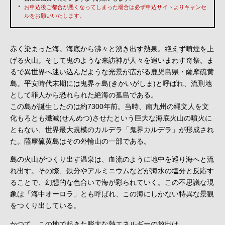
お申込後ご都合が悪くなってしまった場合は必ず申込サイトよりキャンセ
ルをお願いいたします。
赤く染まった海。海底から沸々と湧き出す熱泉。絶えず噴煙を上
げる火山。そして鬼のような来訪神が人々を追いまわす奇祭。ま
るで異世界へ迷い込んだような光景が広がる鹿児島県・薩摩硫黄
島。平安時代末期には鬼界ヶ島(きかいがしま)と呼ばれ、流刑地
として罪人から恐れられた絶海の孤島である。
この島が誕生したのは約7300年前。当時、南九州の縄文人を文
化もろとも殲滅(せんめつ)させたという巨大な海底火山の噴火に
ともない、世界最大規模のカルデラ「鬼界カルデラ」が形成され
た。薩摩硫黄島はその外輪山の一部である。
島の火山がつくり出す温泉は、血流のように地中を巡り海へと流
れ出す。その際、鉄分やアルミニウムなどが海水の塩分と反応す
ることで、幻想的な色合いで海が彩られていく。この不思議な現
象は「海中オーロラ」とも呼ばれ、この海にしかない特異な景観
をつくり出している。
かつて、この地で起きた膨大な熱エネルギーの放出は、