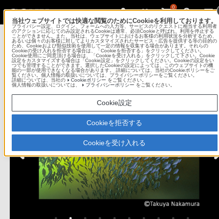
0
当社ウェブサイトでは快適な閲覧のためにCookieを利用しております。
プライバシー設定、ログイン、フォームへの入力等、サービスのリクエストに相当する利用者
Sony Imaging Gallery
のアクションに応じてのみ設定されるCookieは通常、必須Cookieと呼ばれ、利用を停止する
ことができません。また、当社は、ウェブサイトにおけるお客様の利用状況を分析するため、
あるいは個々のお客様に対してよりカスタマイズされたサービス・広告を提供する等の目的の
ため、Cookieおよび類似技術を使用して一定の情報を収集する場合があります。それらの
ソニーイメージングギャラリー 銀座
Cookieの受け入れを拒否する場合は、「Cookieを拒否する」をクリックしてください。
Cookie使用にご同意頂ける場合は、「Cookieを受け入れる」をクリックして下さい。Cookie
設定をカスタマイズする場合は「Cookie設定」をクリックしてください。Cookieの設定をい
つでも管理することができます。選択したCookieの設定によっては、このウェブサイトの機
コンテンツメニュー
能の一部が使用できなくなる場合があります。 詳細については、当社のCookieポリシーをご
覧ください。個人情報の取扱いについては、プライバシーポリシーをご覧ください。
詳細については、当社の
Cookieポリシー
をご覧ください。
個人情報の取扱いについては、
プライバシーポリシー
をご覧ください。
Cookie設定
Cookieを拒否する
Cookieを受け入れる