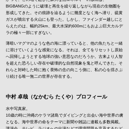
BIGBANGのように破壊と再生を繰り返しながら現在の生物圏を
形成してきた。その痕跡を辿るように幾度となく海へ潜り、硫黄
ガスが噴出する火山にも登った。しかし、ファインダー越しにと
らえたのは、幅約25km、最大水深約600mにもおよぶ巨大カルデ
ラの極々一部にすぎない。
薄暗いマグマのような色の海に漂っていると、他の魚たちと一緒
に溶けていくような感覚になる。それは、全てをリセットし原始
へ回帰しようとする地球の強い意思なのだろうか。古来より人智
を超えた恐ろしい存在や破壊的な自然現象を鬼と呼んできた。そ
れらと対峙した時に抱く畏怖の念の向こう側に、私の心を揺さぶ
り続ける唯一無二の世界が存在する。
中村 卓哉（なかむら たくや）プロフィール
水中写真家。
10歳の時に沖縄のケラマ諸島でダイビングと出会い海中世界の虜
となる。海中世界の命をテーマに新聞や雑誌に連載も多数掲載。
講演会、テレビ、ラジオへの出演などで環境問題を言及するなど