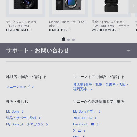
デジタルスチルカメラ
Cinema Lineカメラ「FX5」
完全ワイヤレスイヤホン
「DSC-RX1RM3」
ボディ
「WF-1000XM6」ブラック
「
DSC-RX1RM3
ILME-FX5B
WF-1000XM6/B
D
サポート・お問い合わせ
地域店で体験・相談する
ソニーストアで体験・相談する
各店舗 (銀座・札幌・名古屋・大阪・
ソニーショップ
福岡天神)
知る・楽しむ
ソニーから最新情報を受け取る
My Sony
My Sonyアプリ
製品のサポート登録
YouTube
My Sony メールマガジン
Facebook
X
LINE