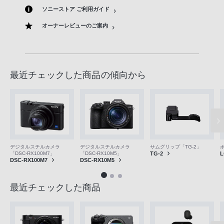
ソニーストア ご利用ガイド
オーナーレビューのご案内
最近チェックした商品の傾向から
デジタルスチルカメラ
デジタルスチルカメラ
サムグリップ「TG-2」
「DSC-RX100M7」
「DSC-RX10M5」
TG-2
L
DSC-RX100M7
DSC-RX10M5
最近チェックした商品