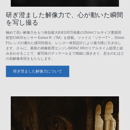
研ぎ澄ました解像力で、心が動いた瞬間
を写し撮る
極めて高い解像力をもつ有効最大約6100万画素の35mmフルサイズ裏面照
射型CMOSセンサー Exmor R（TM）を搭載。ツァイス「ゾナーT＊」35mm
F2レンズの優れた描写性能を、レンズ一体型設計により最大限に引き出し
ます。さらに、最新の画像処理エンジンBIONZ XRのリアルタイム処理と組
み合わせることで、被写体のディテールまで精細に描ききり、息をのむほど
の高解像表現をもたらします。
研ぎ澄ました解像力について