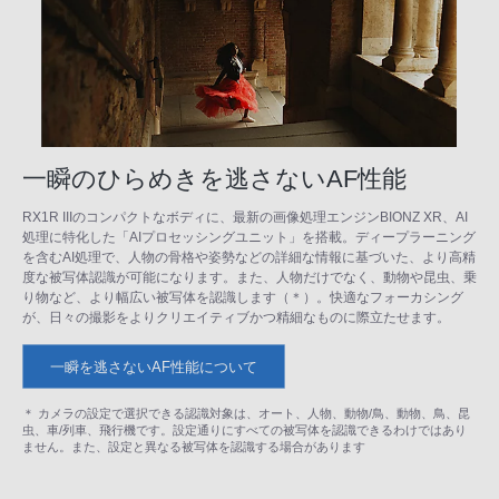
一瞬のひらめきを逃さないAF性能
RX1R IIIのコンパクトなボディに、最新の画像処理エンジンBIONZ XR、AI
処理に特化した「AIプロセッシングユニット」を搭載。ディープラーニング
を含むAI処理で、人物の骨格や姿勢などの詳細な情報に基づいた、より高精
度な被写体認識が可能になります。また、人物だけでなく、動物や昆虫、乗
り物など、より幅広い被写体を認識します（＊）。快適なフォーカシング
が、日々の撮影をよりクリエイティブかつ精細なものに際立たせます。
一瞬を逃さないAF性能について
＊ カメラの設定で選択できる認識対象は、オート、人物、動物/鳥、動物、鳥、昆
虫、車/列車、飛行機です。設定通りにすべての被写体を認識できるわけではあり
ません。また、設定と異なる被写体を認識する場合があります