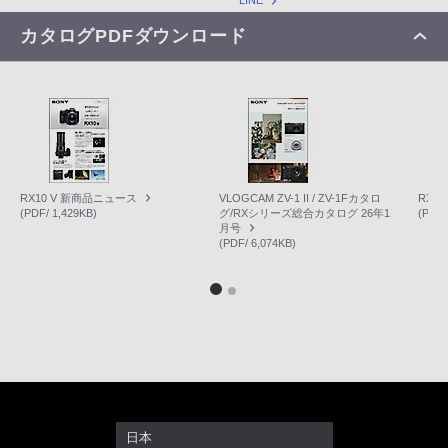
カタログPDFダウンロード
RX10 V 新商品ニュース
VLOGCAM ZV-1 II / ZV-1Fカタロ
RX1R
(PDF/ 1,429KB)
グ/RXシリーズ総合カタログ 26年1
(PDF/
月号
(PDF/ 6,074KB)
日本