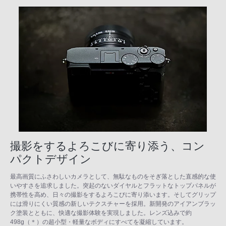
撮影をするよろこびに寄り添う、コン
パクトデザイン
最高画質にふさわしいカメラとして、無駄なものをそぎ落とした直感的な使
いやすさを追求しました。突起のないダイヤルとフラットなトップパネルが
携帯性を高め、日々の撮影をするよろこびに寄り添います。そしてグリップ
には滑りにくい質感の新しいテクスチャーを採用。新開発のアイアンブラッ
ク塗装とともに、快適な撮影体験を実現しました。レンズ込みで約
498g（＊）の超小型・軽量なボディにすべてを凝縮しています。