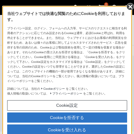
0
当社ウェブサイトでは快適な閲覧のためにCookieを利用しておりま
す。
デジタルスチルカメラ Cyber-shot
プライバシー設定、ログイン、フォームへの入力等、サービスのリクエストに相当する利
デジタルスチルカメラ
用者のアクションに応じてのみ設定されるCookieは通常、必須Cookieと呼ばれ、利用を
RX1R III(DSC-RX1RM3)
停止することができません。また、当社は、ウェブサイトにおけるお客様の利用状況を分
析するため、あるいは個々のお客様に対してよりカスタマイズされたサービス・広告を提
供する等の目的のため、Cookieおよび類似技術を使用して一定の情報を収集する場合が
あります。それらのCookieの受け入れを拒否する場合は、「Cookieを拒否する」をクリ
ックしてください。Cookie使用にご同意頂ける場合は、「Cookieを受け入れる」をクリ
ックして下さい。Cookie設定をカスタマイズする場合は「Cookie設定」をクリックして
ください。Cookieの設定をいつでも管理することができます。選択したCookieの設定に
よっては、このウェブサイトの機能の一部が使用できなくなる場合があります。 詳細に
ついては、当社のCookieポリシーをご覧ください。個人情報の取扱いについては、プラ
イバシーポリシーをご覧ください。
詳細については、当社の
Cookieポリシー
をご覧ください。
個人情報の取扱いについては、
プライバシーポリシー
をご覧ください。
Cookie設定
Cookieを拒否する
Cookieを受け入れる