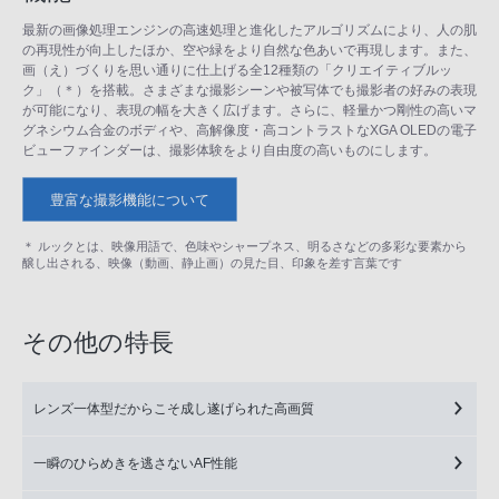
最新の画像処理エンジンの高速処理と進化したアルゴリズムにより、人の肌
の再現性が向上したほか、空や緑をより自然な色あいで再現します。また、
画（え）づくりを思い通りに仕上げる全12種類の「クリエイティブルッ
ク」（＊）を搭載。さまざまな撮影シーンや被写体でも撮影者の好みの表現
が可能になり、表現の幅を大きく広げます。さらに、軽量かつ剛性の高いマ
グネシウム合金のボディや、高解像度・高コントラストなXGA OLEDの電子
ビューファインダーは、撮影体験をより自由度の高いものにします。
豊富な撮影機能について
＊ ルックとは、映像用語で、色味やシャープネス、明るさなどの多彩な要素から
醸し出される、映像（動画、静止画）の見た目、印象を差す言葉です
その他の特長
レンズ一体型だからこそ成し遂げられた高画質
一瞬のひらめきを逃さないAF性能