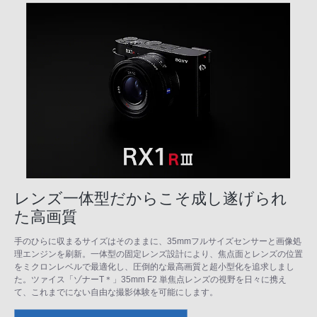
レンズ一体型だからこそ成し遂げられ
た高画質
手のひらに収まるサイズはそのままに、35mmフルサイズセンサーと画像処
理エンジンを刷新。一体型の固定レンズ設計により、焦点面とレンズの位置
をミクロンレベルで最適化し、圧倒的な最高画質と超小型化を追求しまし
た。ツァイス「ゾナーT＊」35mm F2 単焦点レンズの視野を日々に携え
て、これまでにない自由な撮影体験を可能にします。