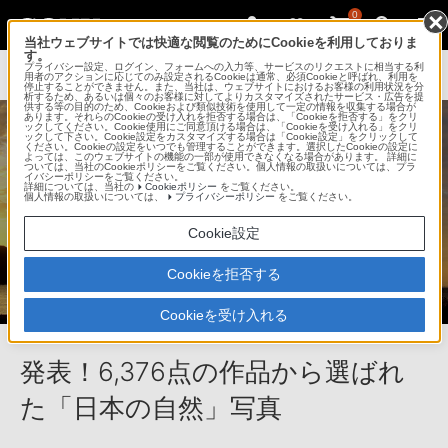
0
当社ウェブサイトでは快適な閲覧のためにCookieを利用しておりま
す。
プライバシー設定、ログイン、フォームへの入力等、サービスのリクエストに相当する利
用者のアクションに応じてのみ設定されるCookieは通常、必須Cookieと呼ばれ、利用を
停止することができません。また、当社は、ウェブサイトにおけるお客様の利用状況を分
析するため、あるいは個々のお客様に対してよりカスタマイズされたサービス・広告を提
供する等の目的のため、Cookieおよび類似技術を使用して一定の情報を収集する場合が
あります。それらのCookieの受け入れを拒否する場合は、「Cookieを拒否する」をクリ
ックしてください。Cookie使用にご同意頂ける場合は、「Cookieを受け入れる」をクリ
ックして下さい。Cookie設定をカスタマイズする場合は「Cookie設定」をクリックして
ください。Cookieの設定をいつでも管理することができます。選択したCookieの設定に
よっては、このウェブサイトの機能の一部が使用できなくなる場合があります。 詳細に
ついては、当社のCookieポリシーをご覧ください。個人情報の取扱いについては、プラ
イバシーポリシーをご覧ください。
詳細については、当社の
Cookieポリシー
をご覧ください。
個人情報の取扱いについては、
プライバシーポリシー
をご覧ください。
Cookie設定
Cookieを拒否する
Cookieを受け入れる
発表！6,376点の作品から選ばれ
た「日本の自然」写真