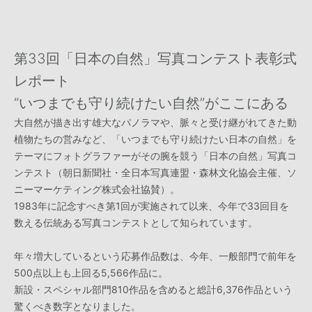
第33回「日本の自然」写真コンテスト表彰式
レポート
“いつまでも守り続けたい自然”がここにある
大自然が描き出す雄大なパノラマや、脈々と受け継がれてきた動
植物たちの営みなど、「いつまでも守り続けたい日本の自然」を
テーマにフォトグラファーがその腕を競う「日本の自然」写真コ
ンテスト（朝日新聞社・全日本写真連盟・森林文化協会主催、ソ
ニーマーケティング株式会社協賛）。
1983年に記念すべき第1回が実施されて以来、今年で33回目を
数える伝統ある写真コンテストとして知られています。
年々増大しているという応募作品数は、今年、一般部門で前年を
500点以上も上回る5,566作品に。
新設・スペシャル部門810作品を含めると総計6,376作品という
驚くべき数字となりました。