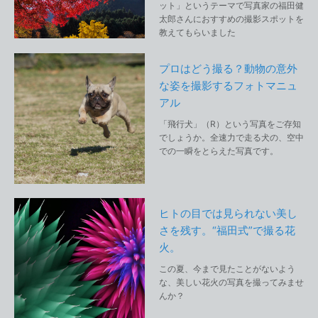
ット」というテーマで写真家の福田健
太郎さんにおすすめの撮影スポットを
教えてもらいました
プロはどう撮る？動物の意外
な姿を撮影するフォトマニュ
アル
「飛行犬」（R）という写真をご存知
でしょうか。全速力で走る犬の、空中
での一瞬をとらえた写真です。
ヒトの目では見られない美し
さを残す。“福田式”で撮る花
火。
この夏、今まで見たことがないよう
な、美しい花火の写真を撮ってみませ
んか？