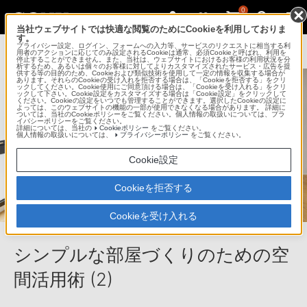
0
当社ウェブサイトでは快適な閲覧のためにCookieを利用しておりま
す。
プライバシー設定、ログイン、フォームへの入力等、サービスのリクエストに相当する利
用者のアクションに応じてのみ設定されるCookieは通常、必須Cookieと呼ばれ、利用を
停止することができません。また、当社は、ウェブサイトにおけるお客様の利用状況を分
析するため、あるいは個々のお客様に対してよりカスタマイズされたサービス・広告を提
供する等の目的のため、Cookieおよび類似技術を使用して一定の情報を収集する場合が
あります。それらのCookieの受け入れを拒否する場合は、「Cookieを拒否する」をクリ
ックしてください。Cookie使用にご同意頂ける場合は、「Cookieを受け入れる」をクリ
ックして下さい。Cookie設定をカスタマイズする場合は「Cookie設定」をクリックして
ください。Cookieの設定をいつでも管理することができます。選択したCookieの設定に
よっては、このウェブサイトの機能の一部が使用できなくなる場合があります。 詳細に
ついては、当社のCookieポリシーをご覧ください。個人情報の取扱いについては、プラ
イバシーポリシーをご覧ください。
詳細については、当社の
Cookieポリシー
をご覧ください。
個人情報の取扱いについては、
プライバシーポリシー
をご覧ください。
Cookie設定
Cookieを拒否する
Cookieを受け入れる
シンプルな部屋づくりのための空
間活用術 (2)