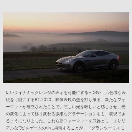
広いダイナミックレンジの表示を可能にするHDRや、広色域な表
現を可能にするBT.2020。映像表現の壁を打ち破る、新たなフォ
ーマットが確立されたことで、眩しい光を眩しいと感じさせ、光
の変化によって移り変わる微細なグラデーションをも、表現でき
るようになりました。これら新フォーマットを武器とし、よりリ
アルな“光”をゲームの中に再現することが、『グランツーリスモ