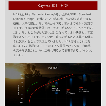
Keyword01：HDR
HDRとはHigh Dynamic Rangeの略。従来のSDR（Standard
Dynamic Range）に比べてより広い明るさの幅を表現できる
技術。人間の眼は、暗い部分から明るい部分まで細かく認識で
きます。従来の映像機器では、では、明るいところがただ白い
だけ、暗いところがただ黒いだけになってしまい映像として認
識できなくなります。あるいは、現実の明るさとは異なる明る
さに変換することで表現していました。HDR規格とこれに対
応したTVの登場によってこのような問題がなくなり、自然界
の光を階調豊かに、かつ正確な明るさで表現できるようになり
ました。