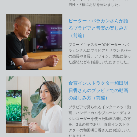
男性・F様にお話を伺いました。
ピーター・バラカンさんが語
るブラビアと音楽の楽しみ方
（前編）
ブロードキャスター”のピーター・バ
ラカンさんにブラビアとサウンドバー
の画質や音質、デザイン、実際に使っ
た感想などをお話しいただきました。
食育インストラクター和田明
日香さんのブラビアでの動画
の楽しみ方（前編）
ブラビアで見られるインターネット動
画、ハンディカムやブルーレイディス
クレコーダーを使った動画の楽しみ方
を、3児の母であり、食育インストラ
クターの和田明日香さんにお話しいた
だきました。