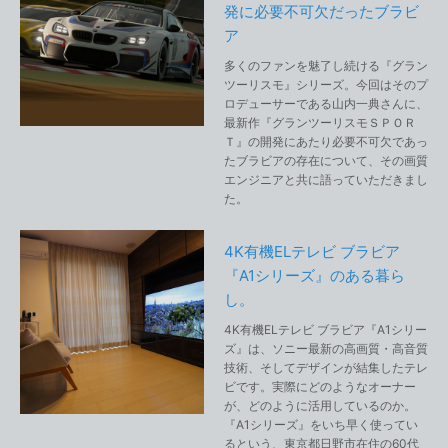
発に必要不可欠だったブラビ
ア
多くのファンを魅了し続ける『グラン
ツーリスモ』シリーズ。今回はそのプ
ロデューサーである山内一典さんに、
最新作『グランツーリスモＳＰＯＲ
Ｔ』の開発にあたり必要不可欠であっ
たブラビアの存在について、その画質
エンジニアと共に語っていただきまし
た。
4K有機ELテレビ ブラビア
『A1シリーズ』のある暮ら
し。
4K有機ELテレビ ブラビア『A1シリー
ズ』は、ソニー最新の高画質・高音質
技術、そしてデザインが結集したテレ
ビです。実際にどのようなオーナー
が、どのように活用しているのか。
『A1シリーズ』をいち早く使ってい
るという、東京都日野市在住の60代