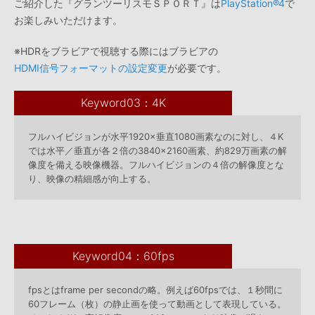
ご紹介した『グランツーリスモＳＰＯＲＴ』は
PlayStation®4
で
お楽しみいただけます。
※HDRをブラビアで視聴する際にはブラビアの
HDMI信号フォーマットの設定変更
が必要です。
Keyword03：4K
フルハイビジョンが水平1920×垂直1080画素なのに対し、４K
では水平／垂直が各２倍の3840×2160画素、約829万画素の解
像度を備える映像機器。フルハイビジョンの４倍の解像度とな
り、映像の精細感が向上する。
Keyword04：60fps
fpsとはframe per secondの略。例えば60fpsでは、１秒間に
60フレーム（枚）の静止画を使って動画として表現している。