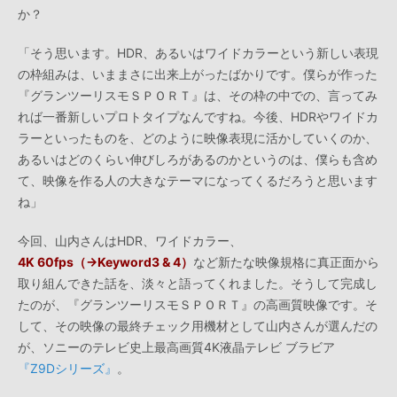
か？
「そう思います。HDR、あるいはワイドカラーという新しい表現
の枠組みは、いままさに出来上がったばかりです。僕らが作った
『グランツーリスモＳＰＯＲＴ』は、その枠の中での、言ってみ
れば一番新しいプロトタイプなんですね。今後、HDRやワイドカ
ラーといったものを、どのように映像表現に活かしていくのか、
あるいはどのくらい伸びしろがあるのかというのは、僕らも含め
て、映像を作る人の大きなテーマになってくるだろうと思います
ね」
今回、山内さんはHDR、ワイドカラー、
4K 60fps（→Keyword3 & 4）
など新たな映像規格に真正面から
取り組んできた話を、淡々と語ってくれました。そうして完成し
たのが、『グランツーリスモＳＰＯＲＴ』の高画質映像です。そ
して、その映像の最終チェック用機材として山内さんが選んだの
が、ソニーのテレビ史上最高画質4K液晶テレビ ブラビア
『Z9Dシリーズ』
。