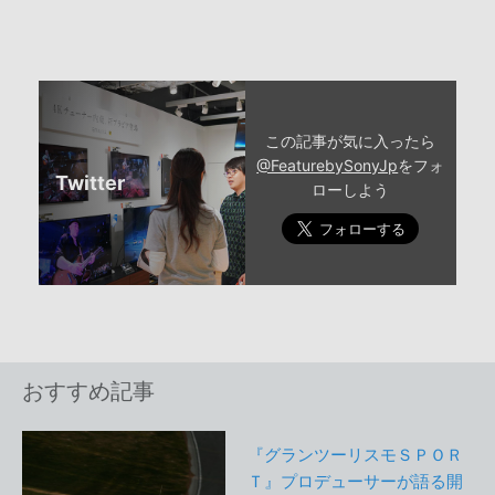
この記事が気に入ったら
@FeaturebySonyJp
をフォ
Twitter
ローしよう
おすすめ記事
『グランツーリスモＳＰＯＲ
Ｔ』プロデューサーが語る開