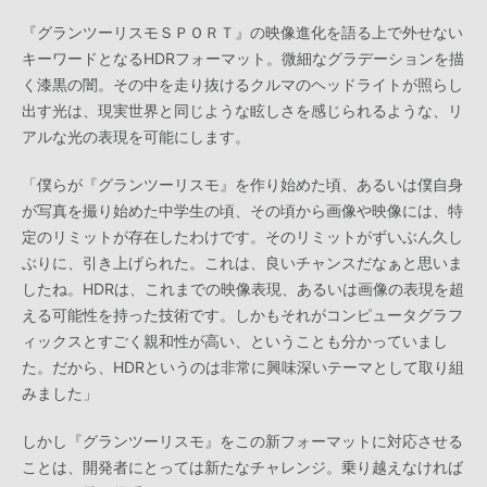
『グランツーリスモＳＰＯＲＴ』の映像進化を語る上で外せない
キーワードとなるHDRフォーマット。微細なグラデーションを描
く漆黒の闇。その中を走り抜けるクルマのヘッドライトが照らし
出す光は、現実世界と同じような眩しさを感じられるような、リ
アルな光の表現を可能にします。
「僕らが『グランツーリスモ』を作り始めた頃、あるいは僕自身
が写真を撮り始めた中学生の頃、その頃から画像や映像には、特
定のリミットが存在したわけです。そのリミットがずいぶん久し
ぶりに、引き上げられた。これは、良いチャンスだなぁと思いま
したね。HDRは、これまでの映像表現、あるいは画像の表現を超
える可能性を持った技術です。しかもそれがコンピュータグラフ
ィックスとすごく親和性が高い、ということも分かっていまし
た。だから、HDRというのは非常に興味深いテーマとして取り組
みました」
しかし『グランツーリスモ』をこの新フォーマットに対応させる
ことは、開発者にとっては新たなチャレンジ。乗り越えなければ