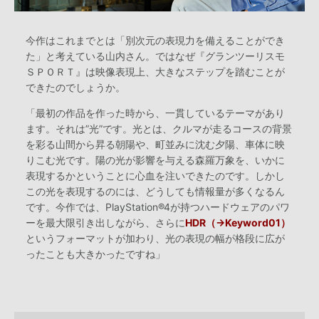
今作はこれまでとは「別次元の表現力を備えることができ
た」と考えている山内さん。ではなぜ『グランツーリスモ
ＳＰＯＲＴ』は映像表現上、大きなステップを踏むことが
できたのでしょうか。
「最初の作品を作った時から、一貫しているテーマがあり
ます。それは”光”です。光とは、クルマが走るコースの背景
を彩る山間から昇る朝陽や、町並みに沈む夕陽、車体に映
りこむ光です。陽の光が影響を与える森羅万象を、いかに
表現するかということに心血を注いできたのです。しかし
この光を表現するのには、どうしても情報量が多くなるん
です。今作では、PlayStation®4が持つハードウェアのパワ
ーを最大限引き出しながら、さらに
HDR（→Keyword01）
というフォーマットが加わり、光の表現の幅が格段に広が
ったことも大きかったですね」