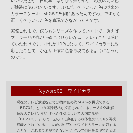
レンジだとか、自動車にはかなり鮮やかな、彩度の高い色
が塗装に使われています。けれど、そういった色は従来の
カラースケール、sRGBの外側にあったんですね。ですから
正しくそういった色を表現できなかったんです。
実際これまで、僕らもシリーズを作っていく中で、例えば
フェラーリの赤が正確に出せないなぁ、ということは感じ
ていたわけです。それがHDRになって、ワイドカラーに対
応したことで、かなり正確に色を再現できるようになった
のです」
Keyword02：ワイドカラー
現在のテレビ放送などでは物体色の約74.4％を再現できる
「BT.709」という国際規格が採用されている。一方4K/8K解
像度のテレビが満たすべき仕様についての国際規格
「BT.2020」」では、世の中に存在する物体色の99.9%を再現
可能とされている。この色域が広い＝ワイドカラーに対応する
ことで、これまで表現できなかったクルマの色を表現できるよ