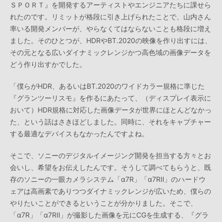
ＳＰＯＲＴ』を開発するアーティストやエンジニアたちに課せら
れたのです。リミットが格段に引き上げられたことで、山内さん
率いる開発メンバーが、やらなくてはならないことも格段に増え
ました。そのひとつが、HDRやBT.2020の映像を作り出すには、
その元となる広いダイナミックレンジかつ高色域の画像データを
どう作り出すかでした。
「僕らがHDR、あるいはBT.2020のワイドカラー規格に準じた
『グランツーリスモ』を作るにあたって、（ディスプレイ表示に
おいて）HDR規格に対応した画像データが世界にほとんどなかっ
た、という話はさきほどしました。同時に、それをキャプチャー
する最適なデバイスもなかったんですよね。
そこで、ソニーのデジタルイメージング開発を担当する方々とお
会いし、希望をお伝えしたんです。そうして調べてもらうと、既
存のソニーの一眼カメラシステム「α7R」「α7RⅡ」のハードウ
ェアは高画素でありつつダイナミックレンジが広いため、僕らの
やりたいことができるということが分かりました。そこで、
「α7R」「α7RⅡ」が撮影した画像を元にCGを生成する、『グラ