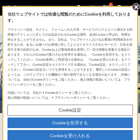
0
当社ウェブサイトでは快適な閲覧のためにCookieを利用しておりま
す。
プライバシー設定、ログイン、フォームへの入力等、サービスのリクエストに相当する利
用者のアクションに応じてのみ設定されるCookieは通常、必須Cookieと呼ばれ、利用を
停止することができません。また、当社は、ウェブサイトにおけるお客様の利用状況を分
析するため、あるいは個々のお客様に対してよりカスタマイズされたサービス・広告を提
供する等の目的のため、Cookieおよび類似技術を使用して一定の情報を収集する場合が
あります。それらのCookieの受け入れを拒否する場合は、「Cookieを拒否する」をクリ
ックしてください。Cookie使用にご同意頂ける場合は、「Cookieを受け入れる」をクリ
ックして下さい。Cookie設定をカスタマイズする場合は「Cookie設定」をクリックして
ください。Cookieの設定をいつでも管理することができます。選択したCookieの設定に
よっては、このウェブサイトの機能の一部が使用できなくなる場合があります。 詳細に
ついては、当社のCookieポリシーをご覧ください。個人情報の取扱いについては、プラ
イバシーポリシーをご覧ください。
詳細については、当社の
Cookieポリシー
をご覧ください。
個人情報の取扱いについては、
プライバシーポリシー
をご覧ください。
Cookie設定
Cookieを拒否する
『グランツーリスモＳＰＯＲＴ』
Cookieを受け入れる