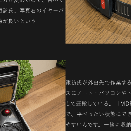
諏訪氏。写真右のイヤーパ
触が良いという
諏訪氏が外出先で作業す
スにノート・パソコンや
して運搬している。「MD
で、平べったい状態にで
やすいんです。一緒に収