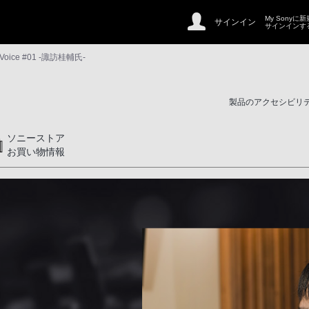
My Sonyに
サインイン
サインインす
 Voice #01 -諏訪桂輔氏-
製品のアクセシビリ
ソニーストア
お買い物情報