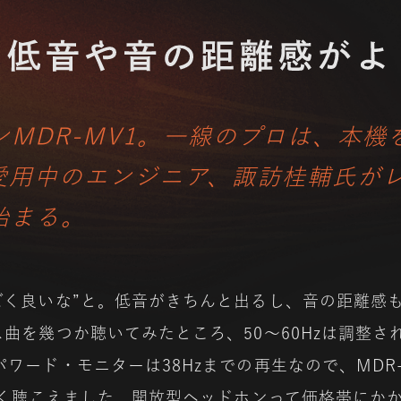
MDR-MV1。
一線のプロは、本機
愛用中のエンジニア、諏訪桂輔氏がレ
始まる。
ごく良いな”と。低音がきちんと出るし、音の距離感
曲を幾つか聴いてみたところ、50～60Hzは調整
ワード・モニターは38Hzまでの再生なので、MDR
よく聴こえました。開放型ヘッドホンって価格帯にか