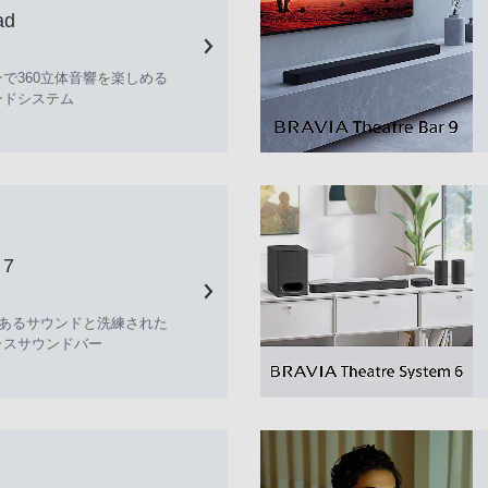
ad
で360立体音響を楽しめる
ンドシステム
ar 7
のあるサウンドと洗練された
ラスサウンドバー