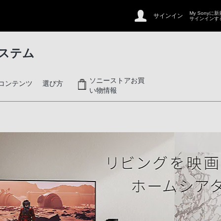
My Sonyに
サインイン
サインインす
ステム
ソニーストアお買
コンテンツ
選び方
い物情報