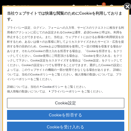
0
当社ウェブサイトでは快適な閲覧のためにCookieを利用しておりま
す。
ICレコーダー／集音器
プライバシー設定、ログイン、フォームへの入力等、サービスのリクエストに相当する利
用者のアクションに応じてのみ設定されるCookieは通常、必須Cookieと呼ばれ、利用を
停止することができません。また、当社は、ウェブサイトにおけるお客様の利用状況を分
本体アップデート情報
析するため、あるいは個々のお客様に対してよりカスタマイズされたサービス・広告を提
供する等の目的のため、Cookieおよび類似技術を使用して一定の情報を収集する場合が
あります。それらのCookieの受け入れを拒否する場合は、「Cookieを拒否する」をクリ
ックしてください。Cookie使用にご同意頂ける場合は、「Cookieを受け入れる」をクリ
ソフトウェアアップデートが実施できなかった場合
ックして下さい。Cookie設定をカスタマイズする場合は「Cookie設定」をクリックして
ください。Cookieの設定をいつでも管理することができます。選択したCookieの設定に
よっては、このウェブサイトの機能の一部が使用できなくなる場合があります。 詳細に
ついては、当社のCookieポリシーをご覧ください。個人情報の取扱いについては、プラ
型名から絞り込み
イバシーポリシーをご覧ください。
詳細については、当社の
Cookieポリシー
をご覧ください。
個人情報の取扱いについては、
プライバシーポリシー
をご覧ください。
検索
Cookie設定
※半角英数で入力してください（入力例：PCM-D100）
Cookieを拒否する
※検索対象は2014年4月以降の本体アップデート情報です。
Cookieを受け入れる