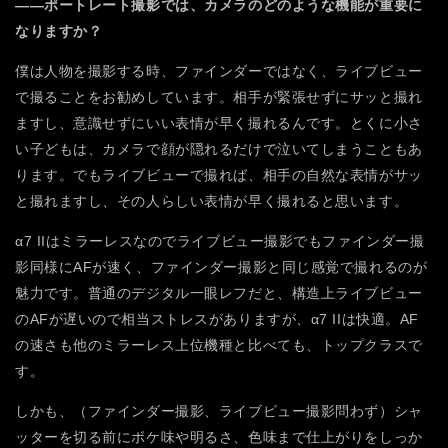
――ポートレート撮影では、カメラのどのような機能が重要に
なりますか？
僕は人物を撮影する時、ファインダーではなく、ライブビュー
で撮ることをお勧めしています。相手が緊張せずにサッと撮れ
ますし、意識せずにいい表情が早く撮れるんです。とくに小さ
い子どもは、カメラで顔が隠れるだけで泣いてしまうこともあ
ります。でもライブビューで撮れば、相手の自然な表情がサッ
と撮れますし、その人らしい表情が早く撮れると思います。
α7 IIはミラーレスなのでライブビュー撮影でもファインダー撮
影同様にAFが速く、ファインダー撮影と同じ感覚で撮れるのが
魅力です。普通のデジタル一眼レフだと、構造上ライブビュー
のAFが遅いので相当ストレスがありますが、α7 IIは快適。AF
の速さも他のミラーレス上位機種と比べても、トップクラスで
す。
しかも、（ファインダー撮影、ライブビュー撮影問わず）シャ
ッターを切る前にボケ味や明るさ、色味まで仕上がりをしっか