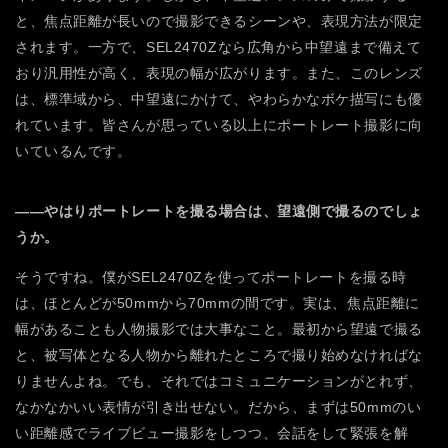
と、焦点距離が長いので撮影できるシーンや、表現方法が限定
されます。一方で、SEL2470Zなら広角から中望遠まで備えて
おり汎用性が高く、表現の幅が広がります。また、このレンズ
は、標準域から、中望遠にかけて、やわらかなボケ描写にも優
れています。皆さんが思っている以上にポートレート撮影に向
いているんです。
――やはりポートレートを撮る場合は、望遠側で撮るのでしょ
うか。
そうですね。僕がSEL2470Zを使ってポートレートを撮る時
は、ほとんどが50mmから70mmの間です。実は、焦点距離に
幅があることも人物撮影では大事なこと。最初から望遠で撮る
と、被写体となる人物から離れたところで撮り始めなければな
りませんよね。でも、それではコミュニケーションがとれず、
なかなかいい表情が引き出せない。だから、まずは50mmのい
い距離感でライブビュー撮影をしつつ、会話をして緊張を解