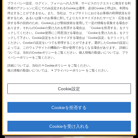
プライバシー設定、ログイン、フォームへの入力等、サービスのリクエストに相当する利
用者のアクションに応じてのみ設定されるCookieは通常、必須Cookieと呼ばれ、利用を
停止することができません。また、当社は、ウェブサイトにおけるお客様の利用状況を分
析するため、あるいは個々のお客様に対してよりカスタマイズされたサービス・広告を提
供する等の目的のため、Cookieおよび類似技術を使用して一定の情報を収集する場合が
あります。それらのCookieの受け入れを拒否する場合は、「Cookieを拒否する」をクリ
ックしてください。Cookie使用にご同意頂ける場合は、「Cookieを受け入れる」をクリ
写真家 諸永恒夫氏がαを選んだ理由の一つである電子ビュー
ックして下さい。Cookie設定をカスタマイズする場合は「Cookie設定」をクリックして
ください。Cookieの設定をいつでも管理することができます。選択したCookieの設定に
ファインダーについて、どんな点が気に入っているのか伺い
よっては、このウェブサイトの機能の一部が使用できなくなる場合があります。 詳細に
ました。
ついては、当社のCookieポリシーをご覧ください。個人情報の取扱いについては、プラ
イバシーポリシーをご覧ください。
詳細については、当社の
Cookieポリシー
をご覧ください。
詳細を見る
個人情報の取扱いについては、
プライバシーポリシー
をご覧ください。
Cookie設定
Cookieを拒否する
瞳AFが実現する、その瞬間に集中できる喜び
～SEL55F18Z, SEL90M28G～
Cookieを受け入れる