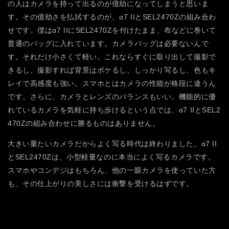
の人はカメラを持って出るのが億劫になってしまうと思いま
す。その億劫さを払拭するのが、α7 IIとSEL2470Zの組み合わ
せです。僕はα7 IIにSEL2470Zを付けたまま、布などに巻いて
普通のバッグに入れています。カメラバッグは必要ないんで
す。それだけ小さくて軽い。これならすぐに取り出して撮影で
きるし、撮影すれば背景はボケるし、しっかり写るし、色もキ
レイで高感度も強い。スマホとはカメラの性能が格段に違うん
です。さらに、カメラとレンズのバランスもいい。機能的に優
れているカメラを気軽に持ち歩けるという点では、α7 IIとSEL2
470Zの組み合わせに勝るものはありません。
大きい重たいカメラだからよく写る時代は終わりました。α7 II
とSEL2470Zは、小型軽量なのに本当によく写るカメラです。
スマホやコンデジはもちろん、他の一眼カメラを使っていた方
も、その仕上がりの美しさには衝撃を受けるはずです。