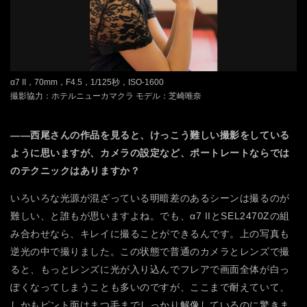
α7 II，70mm，F4.5，1/125秒，ISO-1600
撮影協力：ホテルニューカマクラ モデル：芝崎唯奈
――西尾さんの作品を見ると、けっこう難しい撮影をしている
ように思いますが、カメラの設定など、ポートレートならでは
のテクニックはありますか？
いろいろな光源が混ざっている明暗差のあるシーンは撮るのが
難しい、と誰もが思いますよね。でも、α7 IIとSEL2470Zの組
み合わせなら、キレイに撮ることができるんです。上の写真も
逆光の中で撮りました。この状態で普通のカメラとレンズで撮
ると、もっとレンズに光が入り込んでフレアで画面全体が白っ
ぽくなってしまうことも多いのですが、ここまで耐えていて、
しかもピント面はまつ毛までしっかり解像しているのに驚きま