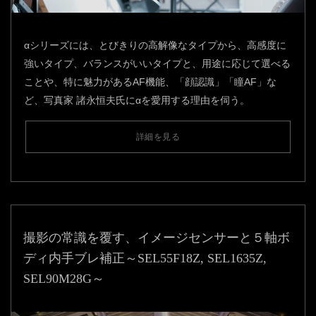
αシリーズには、とびきりの高解像なタイプから、高感度に
強いタイプ、バランスがいいタイプと、用途に応じて選べる
ことや、特に魅力があるAF機能、「顔認識」「瞳AF」な
ど、写真家 諸永恒夫氏にαを愛用する理由を伺う。
詳細を見る
撮影の常識を覆す、イメージセンサーと５軸ボ
ディ内手ブレ補正～SEL55F18Z, SEL1635Z,
SEL90M28G～