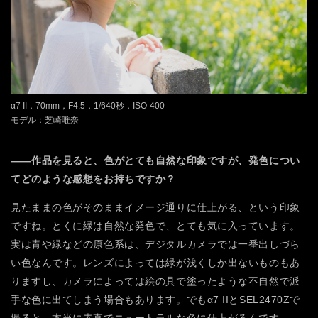
α7 II，70mm，F4.5，1/640秒，ISO-400
モデル：芝崎唯奈
――作品を見ると、色がとても自然な印象ですが、発色につい
てどのような感想をお持ちですか？
見たままの色がそのままイメージ通りに仕上がる、という印象
ですね。とくに緑は自然な発色で、とても気に入っています。
実は青や緑などの原色系は、デジタルカメラでは一番出しづら
い色なんです。レンズによっては緑が浅くしか出ないものもあ
りますし、カメラによっては絵の具で塗ったような不自然で派
手な色に出てしまう場合もあります。でもα7 IIとSEL2470Zで
撮ると、本当に素直でニュートラルな色に仕上がるんです。