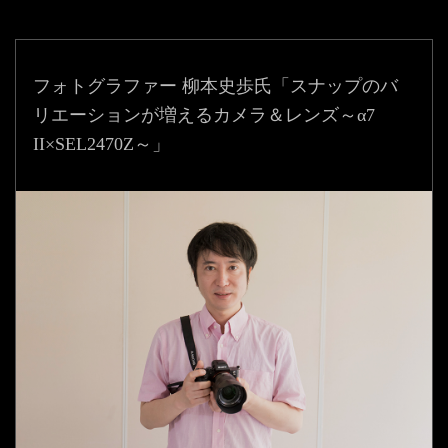
フォトグラファー 柳本史歩氏「スナップのバ
リエーションが増えるカメラ＆レンズ～α7
II×SEL2470Z～」