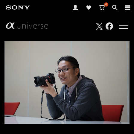
0
さ
Facebook
Twitter
あ、
見
た
こ
と
の
な
い
世
界
へ。
α
Universe