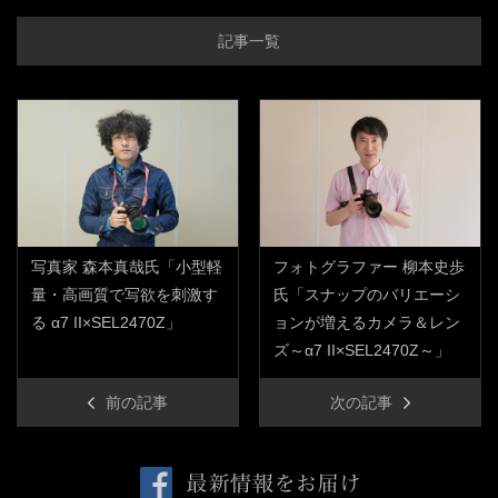
記事一覧
写真家 森本真哉氏「小型軽
フォトグラファー 柳本史歩
量・高画質で写欲を刺激す
氏「スナップのバリエーシ
る α7 II×SEL2470Z」
ョンが増えるカメラ＆レン
ズ～α7 II×SEL2470Z～」
前の記事
次の記事