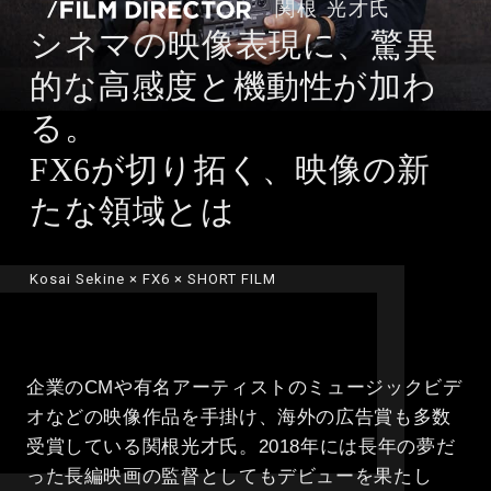
関根 光才氏
シネマの映像表現に、驚異
的な高感度と機動性が加わ
る。
FX6が切り拓く、映像の新
たな領域とは
Kosai Sekine × FX6 × SHORT FILM
企業のCMや有名アーティストのミュージックビデ
オなどの映像作品を手掛け、海外の広告賞も多数
受賞している関根光才氏。2018年には長年の夢だ
った長編映画の監督としてもデビューを果たし