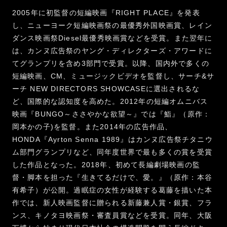
2005年に初監督の短編映画『RIGHT PLACE』を発表
し、ニューヨーク短編映画祭の最優秀外国映画賞、レイン
ダンス映画祭Diesel最優秀映画賞などを受賞。また翌年に
は、カンヌ広告祭のヤング・ディレクターズ・アワードに
てグランプリを含め3部門で受賞。以降、国内外で多くの
短編映画、CM、ミュージックビデオを監督し、サーチ&サ
ーチ NEW DIRECTORS SHOWCASEに選出されるな
ど、国際的な認知度を高めた。2012年の短編オムニバス
映画『BUNGO～ささやかな欲望～』では『鮨』（原作：
岡本かの子)を監督。また2014年の広告作品、
HONDA『Ayrton Senna 1989』はカンヌ広告祭チタニウ
ム部門グランプリなど、同年度世界で最も多くの賞を受賞
した作品となった。2018年、初めて長編劇場映画の監
督・脚本を担った『生きてるだけで、愛。』（原作：本谷
有希子）が公開。過眠症の女性が経験する葛藤を描いた本
作では、新人映画監督に贈られる新藤兼人賞・銀賞、フラ
ンス、キノタヨ映画祭・審査員賞などを受賞。同年、大阪