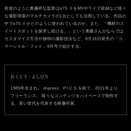
前述のように奥藤祥弘監督はα7S ⅡをMVやライブ収録など様々
な撮影現場のマルチカメラの1台としても活用している。作品の
中でα7S Ⅱがどのように使われているのか。また、「機材のス
イートスポットを探求し続ける。」という奥藤さんがならでは
カスタマイズ方法や独特の撮影技法など、8月16日発売の「コ
マーシャル・フォト」9月号で紹介する。
おくとう・よしひろ
1985年生まれ。
impress、P.I.C.S.を経て、2011年より
フリーランス。
様々なコンテンツをハイペースで制作す
る、若い世代を代表する映像作家。