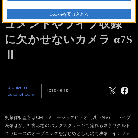
映像作家 奥藤祥弘
ドキ
Cookieを受け入れる
ュメントやライブ収録
に
欠かせないカメラ α7S
Ⅱ
α Universe
2016.08.10
editorial team
奥藤祥弘監督はCM、ミュージックビデオ（以下MV）、ライブ
映像ほか、神宮球場のバックスクリーンで流れる東京ヤクルト
スワローズのオープニングをはじめとした場内映像、インフォ