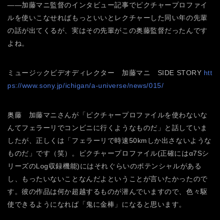
――加藤マニ監督のインタビュー記事でピクチャープロファイ
ルを使いこなせればもっといいとレクチャーした同い年の先輩
の話が出てくるが、実はその先輩がこの奥藤監督だったんです
よね。
ミュージックビデオディレクター 加藤マニ SIDE STORY
htt
ps://www.sony.jp/ichigan/a-universe/news/015/
奥藤 加藤マニさんが「ピクチャープロファイルを使わないな
んてフェラーリでコンビニに行くようなものだ」と話していま
したが、正しくは「フェラーリで時速50kmしか出さないような
ものだ」です（笑）。ピクチャープロファイル(正確にはα7Sシ
リーズのLog収録機能)にはそれぐらいのポテンシャルがある
し、もったいないことなんだよということが言いたかったので
す。彼の作品は何か超越するものが潜んでいますので、色々駆
使できるようになれば「鬼に金棒」になると思います。