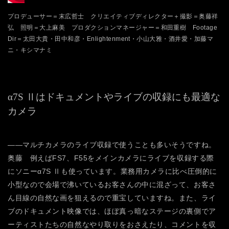
プロデューサー＝末広哲士 クリエイティブディレクター＋撮影＝奥藤祥
弘 照明＝大上麻美 プロダクションマネージャー＝和田重樹 Footage
Dir＝太田大貴・田中和彦・Enlightenment・小山大雅・酒井愛・加藤マ
ニ・キシマナミ
α7S Ⅱはドキュメントやライブの収録にも最適な
カメラ
――マルチカメラのライブ収録で使うことも多いそうですね。
奥藤 例えばFS7、F55をメインカメラにライブを収録する際
にソニーα7S Ⅱも使っています。業務用カメラに比べ圧倒的に
小型なので会場で沸いているお客さんの中に混ざって、お客さ
ん目線の自然な画を狙えるので重宝していますね。また、ライ
ブのドキュメント映像では、ほぼ真っ暗なステージの裏側でア
ーティストたちの自然なやり取りをおさえたり、コメントを収