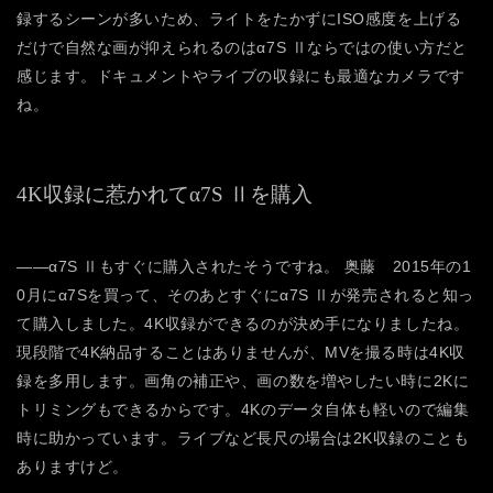
録するシーンが多いため、ライトをたかずにISO感度を上げる
だけで自然な画が抑えられるのはα7S Ⅱならではの使い方だと
感じます。ドキュメントやライブの収録にも最適なカメラです
ね。
4K収録に惹かれてα7S Ⅱを購入
――α7S Ⅱもすぐに購入されたそうですね。
奥藤 2015年の1
0月にα7Sを買って、そのあとすぐにα7S Ⅱが発売されると知っ
て購入しました。4K収録ができるのが決め手になりましたね。
現段階で4K納品することはありませんが、MVを撮る時は4K収
録を多用します。画角の補正や、画の数を増やしたい時に2Kに
トリミングもできるからです。4Kのデータ自体も軽いので編集
時に助かっています。ライブなど長尺の場合は2K収録のことも
ありますけど。