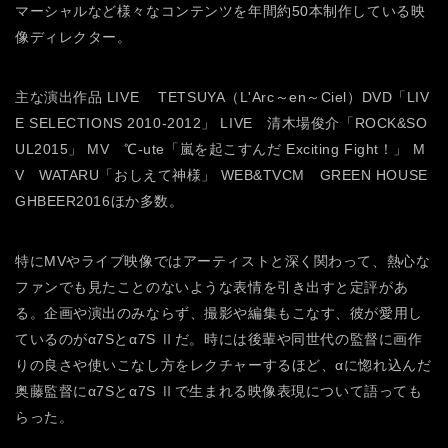
マーシャルなど様々なコンテンツを年間約50本制作している映
像ディレクター。
主な演出作品
LIVE TETSUYA（L'Arc～en～Ciel）DVD「LIV
E SELECTIONS 2010-2012」
LIVE 清木場俊介「ROCK&SO
UL2015」
MV ℃-ute「嵐を起こすんだ Exciting Fight！」
M
V WATARU「おしえて神様」
WEB&TVCM GREEN HOUSE
GHBEER2016ほか多数。
特にMVやライブ映像ではアーティストと深く関わって、熱心な
ファンでも見たことのないような表情を引き出すと定評があ
る。企画や演出のみならず、撮影や編集もこなす、彼が愛用し
ているのがα7Sとα7S Ⅱだ。時には後輩や同世代の監督に画作
りの良さや使いこなし方をレクチャーするほど、αに惚れ込んだ
奥藤監督にα7Sとα7S Ⅱで生まれる映像表現について語っても
らった。