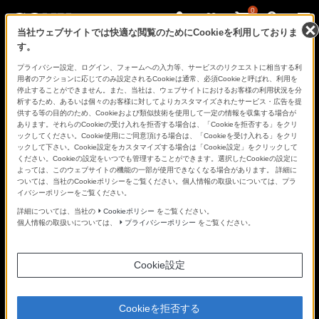
0
当社ウェブサイトでは快適な閲覧のためにCookieを利用しておりま
す。
さ
Facebook
Twitter
プライバシー設定、ログイン、フォームへの入力等、サービスのリクエストに相当する利
あ、
用者のアクションに応じてのみ設定されるCookieは通常、必須Cookieと呼ばれ、利用を
見
停止することができません。また、当社は、ウェブサイトにおけるお客様の利用状況を分
た
析するため、あるいは個々のお客様に対してよりカスタマイズされたサービス・広告を提
こ
供する等の目的のため、Cookieおよび類似技術を使用して一定の情報を収集する場合が
と
あります。それらのCookieの受け入れを拒否する場合は、「Cookieを拒否する」をクリ
の
ックしてください。Cookie使用にご同意頂ける場合は、「Cookieを受け入れる」をクリ
な
ックして下さい。Cookie設定をカスタマイズする場合は「Cookie設定」をクリックして
い
ください。Cookieの設定をいつでも管理することができます。選択したCookieの設定に
世
よっては、このウェブサイトの機能の一部が使用できなくなる場合があります。 詳細に
界
ついては、当社のCookieポリシーをご覧ください。個人情報の取扱いについては、プラ
へ。
イバシーポリシーをご覧ください。
α
Universe
詳細については、当社の
Cookieポリシー
をご覧ください。
個人情報の取扱いについては、
プライバシーポリシー
をご覧ください。
Cookie設定
Cookieを拒否する