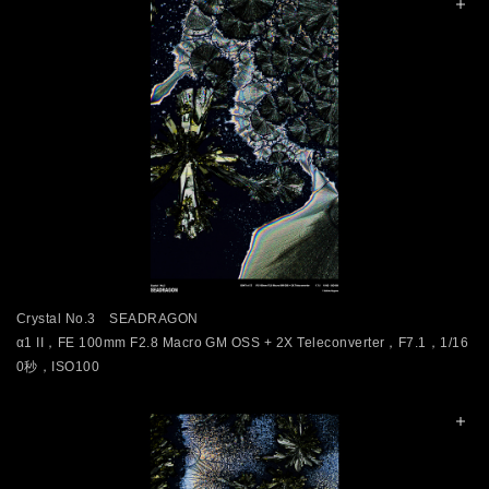
Crystal No.3 SEADRAGON
α1 II，FE 100mm F2.8 Macro GM OSS + 2X Teleconverter，F7.1，1/16
0秒，ISO100