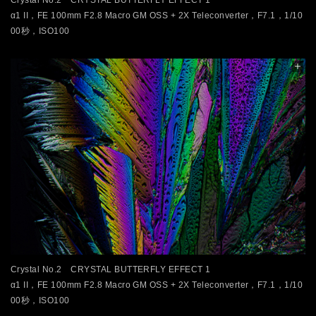
α1 II，FE 100mm F2.8 Macro GM OSS + 2X Teleconverter，F7.1，1/10
00秒，ISO100
Crystal No.2 CRYSTAL BUTTERFLY EFFECT 1
α1 II，FE 100mm F2.8 Macro GM OSS + 2X Teleconverter，F7.1，1/10
00秒，ISO100