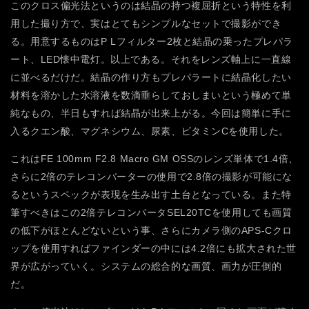
このクロス偏光法というのは結晶の持つ複屈折という特性を利
用した撮り方で、実はとてもシンプルなセットで撮影ができ
る。用意するものはP Lフィルター2枚と結晶の乗ったプレパラ
ート、LED懐中電灯。以上である。それをレンズ軸上に一直線
に並べるだけだ。結晶の作り方もプレパラートに結晶化したい
材料を溶かした水溶液を数滴垂らしておしまいという極めて単
純なもの、半日もすれば結晶が出来上がる。今回は簡単に手に
入るクエン酸、マグネシウム、尿素、ビタミンCを使用した。
これはFE 100mm F2.8 Macro GM OSSのレンズ単体で1.4倍、
さらに2倍のテレコンバーターの使用で2.8倍の撮影が可能にな
るというスペックが表現を生み出す土台となっている。また特
筆すべきはこの2倍テレコンバータSEL20TCを使用しても画質
の低下がほとんどないという事、さらにカメラ側のAPS-Cクロ
ップを使用すればファインダーの中には4.2倍にも拡大された世
界が広がっていく。システムの総合的な画質、画力が圧倒的
だ。