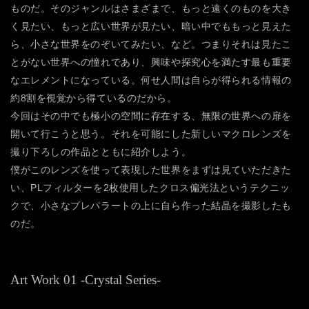
ものだ。そのジャンルはさまざまで、もっと遠くのものを大き
く見たい、もっと広い世界が見たい、暗い中でももっと見えた
ら、小さな世界をのぞいてみたい、など。つまりそれは見たこ
とがない世界への憧れであり、興味や探究心を満たす最も重要
なエレメントになっている。何せ人間は自らが得られる情報の
約8割を視覚から得ているのだから。
今回はその中でも極小の空間に存在する、無限の世界への扉を
開いて行こうと思う。それを可能にした新しいマクロレンズを
撮り下ろしの作品とともに紹介しよう。
僕がこのレンズを使って表現した世界をまずは見ていただきた
い、PLフィルターを2枚使用したクロス偏光法というテクニッ
クで、小さなプレパラートの上に自ら作った結晶を撮影したも
のだ。
Art Work 01 -Crystal Series-