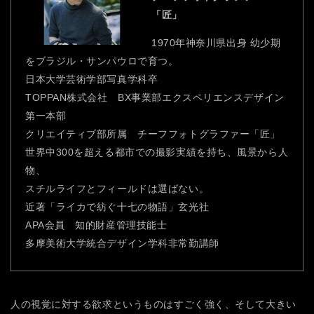
「匠」
1970年神奈川県出身 幼少期
をブラジル・サンパウロで育つ。
日本大学芸術学部写真学科卒
TOPPAN株式会社 BX事業部エクスペリエンスデザイン
第一本部
クリエイティブ部所属 チーフフォトグラファー「匠」
世界中300を超える都市での撮影実績を持ち、風景から人
物、
スチルライフとフィールドは選ばない。
近著「ライカで紡ぐ十七の物語」玄光社
APA会員 知的財産管理技能士
多摩美術大学統合デザイン学科非常勤講師
人の視覚に対する欲求というものはすごく強く、そして大きい