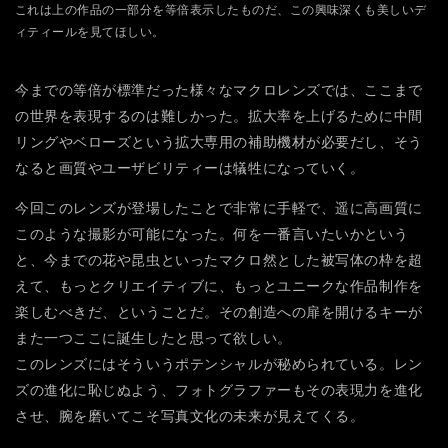
これは上の作品の一部分を等倍表示したものだ、この興味深くも美しいデ
ィティールを見てほしい。
今までの等倍が標準だった様々なマクロレンズでは、ここまで
の世界を表現するのは難しかった。拡大率を上げるために中間
リングやベローズという拡大専用の補助機材が必要だし、そう
なると画質やユーザビリティーは犠牲になっていく。
今回このレンズが登場したことで非常に手軽で、遥に高画質に
このような撮影が可能になった。何を一番言いたいかという
と、今までの花や昆虫といったマクロ然とした被写体の枠を超
えて、もっとクリエイティブに、もっとユニークな作品制作を
楽しむべきだ、ということだ。その創造への扉を開けるキーが
また一つここに誕生したと思って欲しい。
このレンズにはそういうポテンシャルが秘められている。レン
ズの進化に恥じぬよう、フォトグラファーもその表現力を進化
させ、腕を磨いてこそ写真文化の未来が見えてくる。