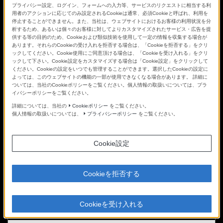
プライバシー設定、ログイン、フォームへの入力等、サービスのリクエストに相当する利
用者のアクションに応じてのみ設定されるCookieは通常、必須Cookieと呼ばれ、利用を
停止することができません。また、当社は、ウェブサイトにおけるお客様の利用状況を分
析するため、あるいは個々のお客様に対してよりカスタマイズされたサービス・広告を提
供する等の目的のため、Cookieおよび類似技術を使用して一定の情報を収集する場合が
あります。それらのCookieの受け入れを拒否する場合は、「Cookieを拒否する」をクリ
ックしてください。Cookie使用にご同意頂ける場合は、「Cookieを受け入れる」をクリ
ックして下さい。Cookie設定をカスタマイズする場合は「Cookie設定」をクリックして
ください。Cookieの設定をいつでも管理することができます。選択したCookieの設定に
よっては、このウェブサイトの機能の一部が使用できなくなる場合があります。 詳細に
ついては、当社のCookieポリシーをご覧ください。個人情報の取扱いについては、プラ
イバシーポリシーをご覧ください。
詳細については、当社の
Cookieポリシー
をご覧ください。
個人情報の取扱いについては、
プライバシーポリシー
をご覧ください。
関連記事
Cookie設定
Cookieを拒否する
FE 100mm F2.8 Macro GM OSS Debut
Cookieを受け入れる