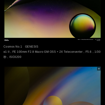
Cosmos No.1 GENESIS
α1 II，FE 100mm F2.8 Macro GM OSS + 2X Teleconverter，F5.6，1/30
秒，ISO3200