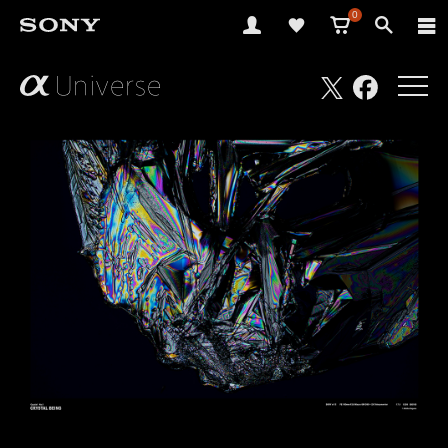
0
さ
Facebook
Twitter
あ、
見
た
こ
と
の
な
い
世
界
へ。
α
Universe