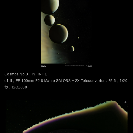
Cosmos No.3 INFINITE
α1 II，FE 100mm F2.8 Macro GM OSS + 2X Teleconverter，F5.6，1/20
秒，ISO1600