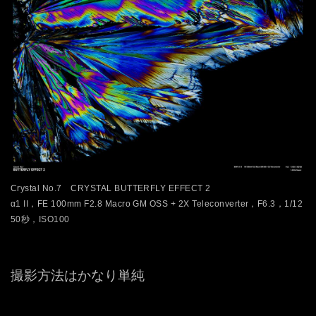
Crystal No.7 CRYSTAL BUTTERFLY EFFECT 2
α1 II，FE 100mm F2.8 Macro GM OSS + 2X Teleconverter，F6.3，1/12
50秒，ISO100
撮影方法はかなり単純