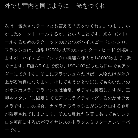
外でも室内と同じように
「光をつくれ」
次は一番大きなテーマとも言える「光をつくれ」。つまり、い
かに光をコントロールするか、ということです。光をコントロ
ールするためのテクニックのひとつがハイスピードシンクロ。
フラッシュは、通常1/250秒以下のシャッタースピードで同調し
ますが、ハイスピードシンクロ機能を使うと1/8000秒まで同調
できます。F値を5.6まで絞り、ISO-100だったら日中でもアン
ダーにできます。そこにフラッシュをたけば、人物だけが浮き
上がる写真になります。そしてもうひとつ試してもらいたいの
がオフカメラ。フラッシュは通常、ボディに装着しますが、三
脚やスタンドに固定してモデルにライティングするのがオフカ
メラです。この場合、カメラとフラッシュがシンクロする距離
が限定されてしまいます。そんな離れた位置にあってもシンク
ロを可能にするのがワイヤレスのトランスミッターとレシーバ
ーです。