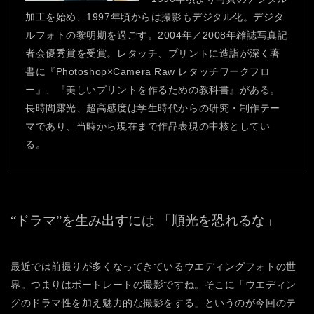
加工を始め、1997年頃からは撮影もデジタル化。デジタ
ルフォトの黎明期を過ごす。2004年／2008年雑誌写真記
者会優秀賞を受賞。レタッチ、プリントに造詣が深く著
書に『Photoshop×Camera Raw レタッチワークフロ
ー』、『美しいプリントを作るための教科書』がある。
長時間露光、超高感度は学生時代からの研究・制作テー
マであり、当時から現在まで作品表現の中核としてい
る。
“ドラマ”を生み出すには
「順光を恐れるな」
最近では前撮りが多くなってきているウエディングフォトの世
界。つまりはポートレートの撮影ですね。そこに「ウエディン
グのドラマ性を加え魅力的な撮影をする」というのが今回のテ