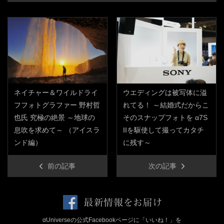
ネイチャー＆ワイルドライ
ウエディングは被写体に溢
フフォトグラファー 野村哲
れてる！ ～結婚式だからこ
也氏 究極の絶景 ～地球の
そのスナップフォトを α7S
息吹を求めて～ （アイスラ
IIを駆使して撮ってカタチ
ンド編）
に残す～
前の記事
次の記事
αUniverseの公式Facebookページに「いいね！」を