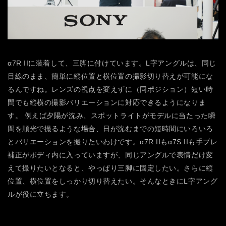
α7R IIに装着して、三脚に付けています。L字アングルは、同じ
目線のまま、簡単に縦位置と横位置の撮影切り替えが可能にな
るんですね。レンズの視点を変えずに（同ポジション）短い時
間でも縦横の撮影バリエーションに対応できるようになりま
す。
例えば夕陽が沈み、スポットライトがモデルに当たった瞬
間を順光で撮るような場合、日が沈むまでの短時間にいろいろ
とバリエーションを撮りたいわけです。α7R IIもα7S IIも手ブレ
補正がボディ内に入っていますが、同じアングルで表情だけ変
えて撮りたいとなると、やっぱり三脚に固定したい。さらに縦
位置、横位置をしっかり切り替えたい。そんなときにL字アング
ルが役に立ちます。