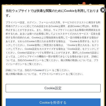
0
当社ウェブサイトでは快適な閲覧のためにCookieを利用しておりま
す。
さ
Facebook
Twitter
プライバシー設定、ログイン、フォームへの入力等、サービスのリクエストに相当する利
あ、
用者のアクションに応じてのみ設定されるCookieは通常、必須Cookieと呼ばれ、利用を
見
停止することができません。また、当社は、ウェブサイトにおけるお客様の利用状況を分
た
析するため、あるいは個々のお客様に対してよりカスタマイズされたサービス・広告を提
こ
供する等の目的のため、Cookieおよび類似技術を使用して一定の情報を収集する場合が
と
あります。それらのCookieの受け入れを拒否する場合は、「Cookieを拒否する」をクリ
の
ックしてください。Cookie使用にご同意頂ける場合は、「Cookieを受け入れる」をクリ
な
ックして下さい。Cookie設定をカスタマイズする場合は「Cookie設定」をクリックして
い
ください。Cookieの設定をいつでも管理することができます。選択したCookieの設定に
世
よっては、このウェブサイトの機能の一部が使用できなくなる場合があります。 詳細に
界
ついては、当社のCookieポリシーをご覧ください。個人情報の取扱いについては、プラ
へ。
イバシーポリシーをご覧ください。
α
Universe
詳細については、当社の
Cookieポリシー
をご覧ください。
個人情報の取扱いについては、
プライバシーポリシー
をご覧ください。
Cookie設定
Cookieを拒否する