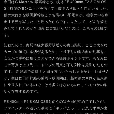
今回はG Masterの最高峰ともいえるFE 400mm F2.8 GM OS
S！待望のヨンニッパを携えて、厳冬の秋田へと向かいました。
僕の大好きな秋田新幹線こまち号のE6系電車が、極寒の中を疾
走する姿を写したいと思ったからです。はたして、どんな姿を
みせてくれたのか？
最初にご覧いただくのは、こちらの1枚で
す。
訪ねたのは、奥羽本線大張野駅近くの奥出踏切。ここは大きな
カーブの頂点に踏切があるため、上り下りの両方向の列車を、
安全かつ手軽に狙うことができる撮影ポイントです。ちなみに
この写真は上り列車、トップの写真が下り列車を撮影したもの
です。
新幹線で踏切!? と思う方もいらっしゃるかもしれません
が、実は秋田新幹線の盛岡～秋田間は、新幹線の車両が在来線
に乗り入れているので、そう多くはないものの、いくつかの踏
切が存在するのです。
FE 400mm F2.8 GM OSSを使うのは今回が初めてでしたが、
ファインダーを覗いた瞬間に「キレイだっ！」と思わず声が出