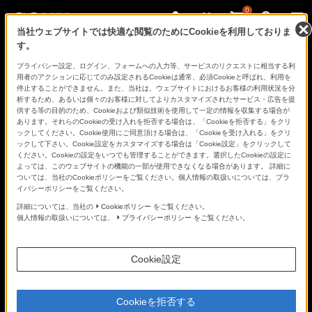
0
当社ウェブサイトでは快適な閲覧のためにCookieを利用しておりま
す。
さ
Facebook
Twitter
プライバシー設定、ログイン、フォームへの入力等、サービスのリクエストに相当する利
あ、
用者のアクションに応じてのみ設定されるCookieは通常、必須Cookieと呼ばれ、利用を
見
停止することができません。また、当社は、ウェブサイトにおけるお客様の利用状況を分
た
析するため、あるいは個々のお客様に対してよりカスタマイズされたサービス・広告を提
こ
供する等の目的のため、Cookieおよび類似技術を使用して一定の情報を収集する場合が
と
あります。それらのCookieの受け入れを拒否する場合は、「Cookieを拒否する」をクリ
の
ックしてください。Cookie使用にご同意頂ける場合は、「Cookieを受け入れる」をクリ
な
ックして下さい。Cookie設定をカスタマイズする場合は「Cookie設定」をクリックして
い
ください。Cookieの設定をいつでも管理することができます。選択したCookieの設定に
世
よっては、このウェブサイトの機能の一部が使用できなくなる場合があります。 詳細に
界
ついては、当社のCookieポリシーをご覧ください。個人情報の取扱いについては、プラ
へ。
イバシーポリシーをご覧ください。
α
Universe
詳細については、当社の
Cookieポリシー
をご覧ください。
個人情報の取扱いについては、
プライバシーポリシー
をご覧ください。
Cookie設定
Cookieを拒否する