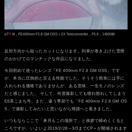
α7
R
III，FE400mm F2.8 GM OSS＋2X Teleconverter，F5.6，1/800秒
反対方向から狙ったカットになります。列車が巻き上げた雪煙
のおかげでロマンチックな作品になりました。
今回初めて使ったレンズ「FE 400mm F2.8 GM OSS」です
が、本当に圧倒的と言える性能でした。そうそう簡単には手に
入れられる価格でありませんが、ある意味、一生モノのレンズ
だと感じました。
そして、何度撮影しても惚れ惚れしてしまう
E6系こまち号。また、違う季節でも「FE 400mm F2.8 GM OS
S」で撮影してみたいと思いながら帰路へと着きました。
いつもならここで「来月もこの場所で」と挨拶で締めくくると
ころですが、いよいよ2019/2/28～3/3までCP＋が開催されます