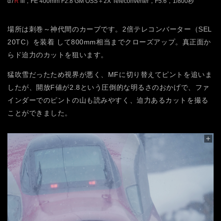
α7
R
III，FE 400mm F2.8 GM OSS＋2X Teleconverter，F5.6，1/800秒
場所は刺巻～神代間のカーブです。2倍テレコンバーター（SEL
20TC）を装着 して800mm相当までクローズアップ。真正面か
らド迫力のカットを狙います。
猛吹雪だったため視界が悪く、MFに切り替えてピントを追いま
したが、開放F値が2.8という圧倒的な明るさのおかげで、ファ
インダーでのピントの山も読みやすく、迫力あるカットを撮る
ことができました。